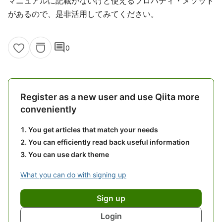
マニュアルに記載がないけど使えるプロパティ・メソッド
があるので、是非活用してみてください。
comment
0
Register as a new user and use Qiita more
conveniently
You get articles that match your needs
You can efficiently read back useful information
You can use dark theme
What you can do with signing up
Sign up
Login