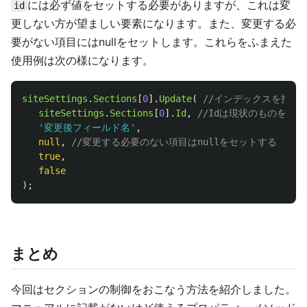
には必ず値をセットする必要がありますが、これは変
id
更しない方が望ましい要素になります。また、変更する必
要がない項目にはnullをセットします。これらをふまえた
使用例は次の様になります。
siteSettings
.
Sections
[
0
].
Update
(
//インデックスを指定
siteSettings
.
Sections
[
0
].
Id
,
//Idは現状のものをそ
'
変更後フィールド名
'
,
null
,
//変更する必要のない項目はnullをセットする
true
,
false
);
まとめ
今回はセクションの制御をおこなう方法を紹介しました。