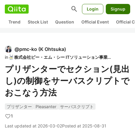
search
Login
Signup
Trend
Stock List
Question
Official Event
Official
@
pmc-ko
(
K Ohtsuka
)
in
株式会社ピー・エム・シー ITソリューション事業部
プリザンターでセクション(見出
し)の制御をサーバスクリプトで
おこなう方法
プリザンター
Pleasanter
サーバスクリプト
1
Last updated at
2026-03-02
Posted at
2025-08-31