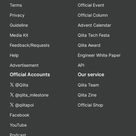
Terms
Official Event
Privacy
Official Column
Guideline
Advent Calendar
Media Kit
Qiita Tech Festa
Feedback/Requests
Qiita Award
Help
Engineer White Paper
Advertisement
API
Official Accounts
Our service
@Qiita
Qiita Team
@qiita_milestone
Qiita Zine
@qiitapoi
Official Shop
Facebook
YouTube
Podcast