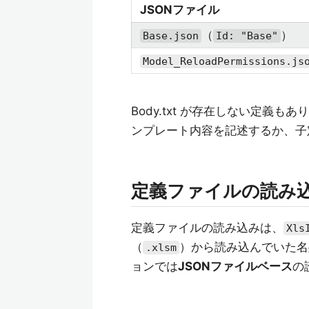
JSONファイル
（
）
Base.json
Id: "Base"
Model_ReloadPermissions.js
Body.txt が存在しない定義も
ンプレート内容を記述するか、子
定義ファイルの読み
定義ファイルの読み込みは、
Xls
（
）から読み込んでいた
.xlsm
ョンでは
JSONファイルベース
の