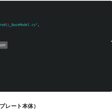
red
\\
_BaseModel.cs"
,
son
テンプレート本体）