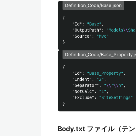
Definition_Code/Base.json
{
"Id"
:
"Base"
,
"OutputPath"
:
"Models
\\
Sha
"Source"
:
"Mvc"
}
Definition_Code/Base_Property.j
{
"Id"
:
"Base_Property"
,
"Indent"
:
"2"
,
"Separator"
:
"
\\
r
\\
n"
,
"NotCalc"
:
"1"
,
"Exclude"
:
"SiteSettings"
}
Body.txt ファイル（