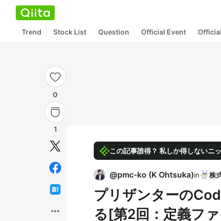
Trend
Stock List
Question
Official Event
Offici
0
1
この記事誰得？ 私しか得しないニ
@
pmc-ko
(
K Ohtsuka
)
in
プリザンターのCod
more_horiz
る[第2回：定義フ