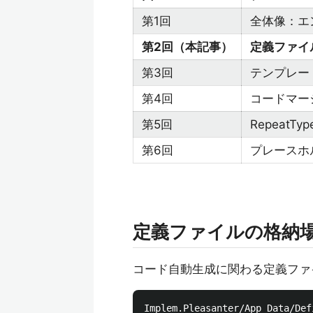
第1回
全体像：エ
第2回（本記事）
定義ファイ
第3回
テンプレー
第4回
コードマー
第5回
Repeat
第6回
プレースホ
定義ファイルの格納
コード自動生成に関わる定義ファ
Implem.Pleasanter/App_Data/Defi