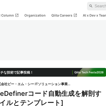
search
open_in_new
open_in_new
al Column
Organization
Qiita Careers
AI x Dev x Tea
ッチな技術で記事投稿！
Qiita Tech Festa
2026
株式会社ピー・エム・シー ITソリューション事業部
eDefinerコード自動生成を解剖す
ァイルとテンプレート]