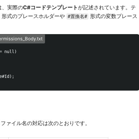
は、実際の
C#コードテンプレート
が記述されています。テ
形式のプレースホルダーや
形式の変数プレース
#置換名#
rmissions_Body.txt
 null)

#Id);

.txt ファイル名の対応は次のとおりです。