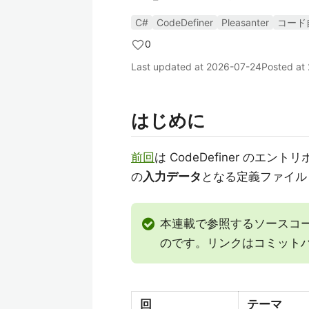
C#
CodeDefiner
Pleasanter
コード
0
Last updated at
2026-07-24
Posted at
はじめに
前回
は CodeDefiner の
の
入力データ
となる定義ファイル
本連載で参照するソースコ
のです。リンクはコミット
回
テーマ