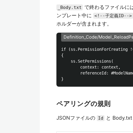
で終わるファイルに
_Body.txt
ンプレート中に
<!--子定義ID-->
ホルダーが含まれます。
Definition_Code/Model_ReloadPe
if (ss.PermissionForCreating !=
{

    ss.SetPermissions(

        context: context,

        referenceId: #ModelName
ペアリングの規則
JSONファイルの
と Body
Id