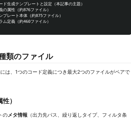
   ← コード生成テンプレートと設定（本記事の主題）

 ← 定義の属性（約876ファイル）

  ← テンプレート本体（約875ファイル）

 ← カラム定義（約460ファイル）

e の2種類のファイル
には、1つのコード定義につき最大2つのファイルがペアで
属性）
トの
メタ情報
（出力先パス、繰り返しタイプ、フィルタ条