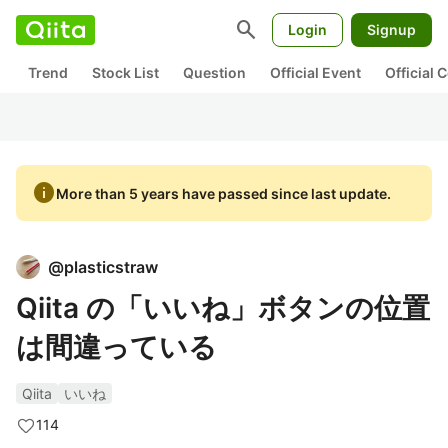
search
Login
Signup
Trend
Stock List
Question
Official Event
Official
info
More than 5 years have passed since last update.
@
plasticstraw
Qiita の「いいね」ボタンの位置
は間違っている
Qiita
いいね
114