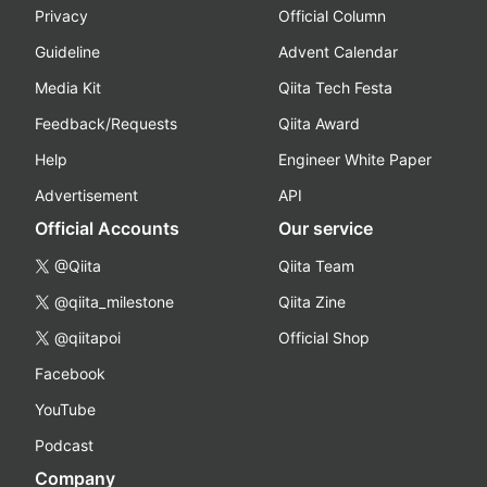
Privacy
Official Column
Guideline
Advent Calendar
Media Kit
Qiita Tech Festa
Feedback/Requests
Qiita Award
Help
Engineer White Paper
Advertisement
API
Official Accounts
Our service
@Qiita
Qiita Team
@qiita_milestone
Qiita Zine
@qiitapoi
Official Shop
Facebook
YouTube
Podcast
Company