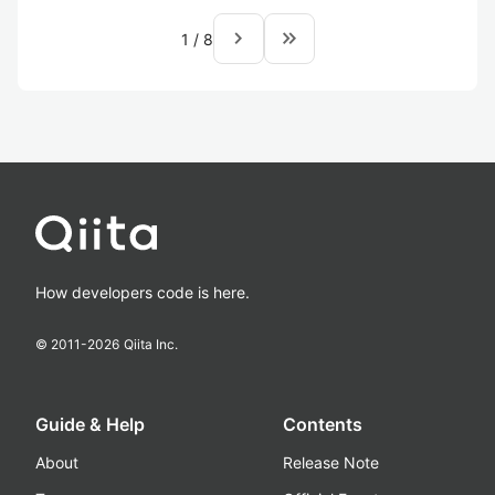
navigate_next
keyboard_double_arrow_right
1
/
8
How developers code is here.
© 2011-
2026
Qiita Inc.
Guide & Help
Contents
About
Release Note