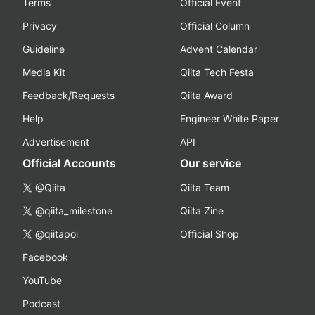
Terms
Official Event
Privacy
Official Column
Guideline
Advent Calendar
Media Kit
Qiita Tech Festa
Feedback/Requests
Qiita Award
Help
Engineer White Paper
Advertisement
API
Official Accounts
Our service
@Qiita
Qiita Team
@qiita_milestone
Qiita Zine
@qiitapoi
Official Shop
Facebook
YouTube
Podcast