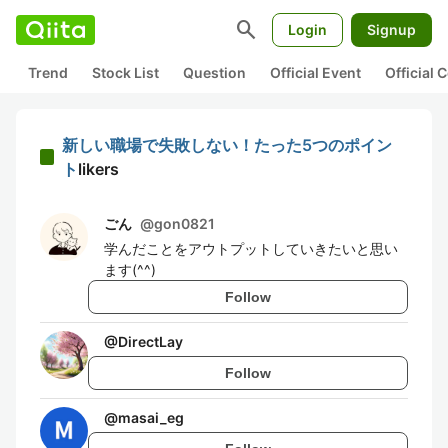
search
Login
Signup
Trend
Stock List
Question
Official Event
Official
新しい職場で失敗しない！たった5つのポイン
ト
likers
ごん
@
gon0821
学んだことをアウトプットしていきたいと思い
ます(^^)
Follow
@
DirectLay
Follow
@
masai_eg