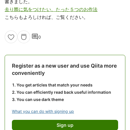
書きました。
去り際に気をつけたい、たった５つのお作法
こちらもよろしければ、ご覧ください。
comment
0
Register as a new user and use Qiita more
conveniently
You get articles that match your needs
You can efficiently read back useful information
You can use dark theme
What you can do with signing up
Sign up