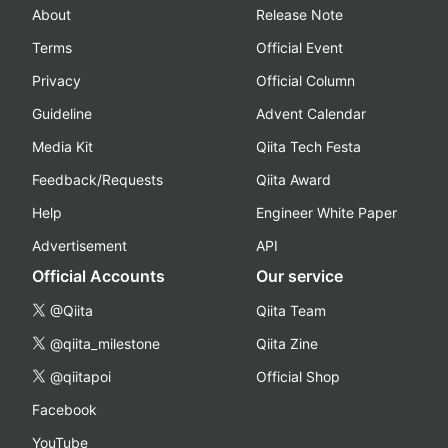
About
Release Note
Terms
Official Event
Privacy
Official Column
Guideline
Advent Calendar
Media Kit
Qiita Tech Festa
Feedback/Requests
Qiita Award
Help
Engineer White Paper
Advertisement
API
Official Accounts
Our service
@Qiita
Qiita Team
@qiita_milestone
Qiita Zine
@qiitapoi
Official Shop
Facebook
YouTube