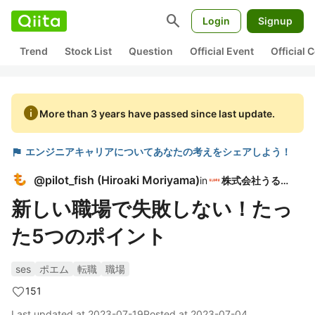
search
Login
Signup
Trend
Stock List
Question
Official Event
Official
info
More than 3 years have passed since last update.
flag
エンジニアキャリアについてあなたの考えをシェアしよう！
@
pilot_fish
(
Hiroaki Moriyama
)
in
株式会社うるる
新しい職場で失敗しない！たっ
た5つのポイント
ses
ポエム
転職
職場
151
Last updated at
2023-07-19
Posted at
2023-07-04