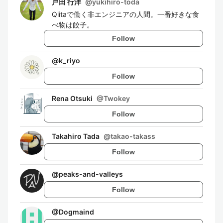
戸田 行洋
@
yukihiro-toda
Qiitaで働く非エンジニアの人間。一番好きな食
べ物は餃子。
Follow
@
k_riyo
Follow
Rena Otsuki
@
Twokey
Follow
Takahiro Tada
@
takao-takass
Follow
@
peaks-and-valleys
Follow
@
Dogmaind