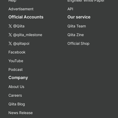
Help
Engineer White Paper
Advertisement
API
Official Accounts
Our service
@Qiita
Qiita Team
@qiita_milestone
Qiita Zine
@qiitapoi
Official Shop
Facebook
YouTube
Podcast
Company
About Us
Careers
Qiita Blog
News Release