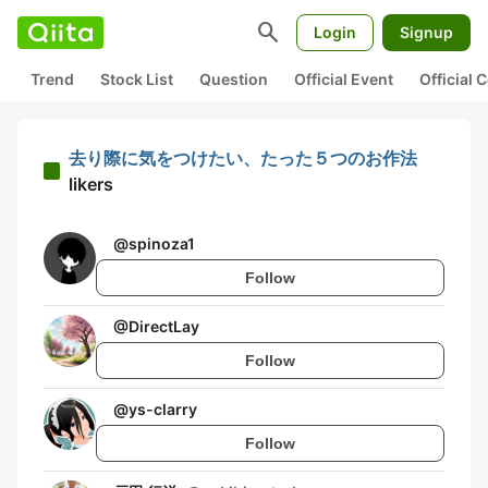
search
Login
Signup
Trend
Stock List
Question
Official Event
Official
去り際に気をつけたい、たった５つのお作法
likers
@
spinoza1
Follow
@
DirectLay
Follow
@
ys-clarry
Follow