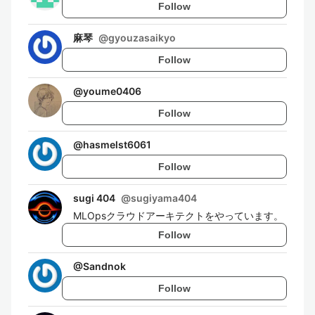
Follow
麻琴
@
gyouzasaikyo
Follow
@
youme0406
Follow
@
hasmelst6061
Follow
sugi 404
@
sugiyama404
MLOpsクラウドアーキテクトをやっています。
Follow
@
Sandnok
Follow