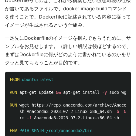
Dockerfileってのは、これから構築したい仮想環境の仕様
が書いてあるファイルで、docker image buildコマンド
を使うことで、Dockerfileに記述されている内容に従って
イメージが生成されるという仕組み。
一足先にDockerfileのイメージを掴んでもらうために、サ
ンプルをお見せします。（詳しい解説は後ほどするので、
まずはDockerfileに何がどのように書かれているのかをサ
クッと見てもらうことが目的です。
FROM
 ubuntu:latest
RUN 
apt-get update 
&&
 apt-get 
install
-y
sudo 
wget v
RUN 
wget https://repo.anaconda.com/archive/Anaconda3
    sh Anaconda3-2023.07-2-Linux-x86_64.sh 
-b
&&
rm
-f
 Anaconda3-2023.07-2-Linux-x86_64.sh

ENV
 PATH $PATH:/root/anaconda3/bin