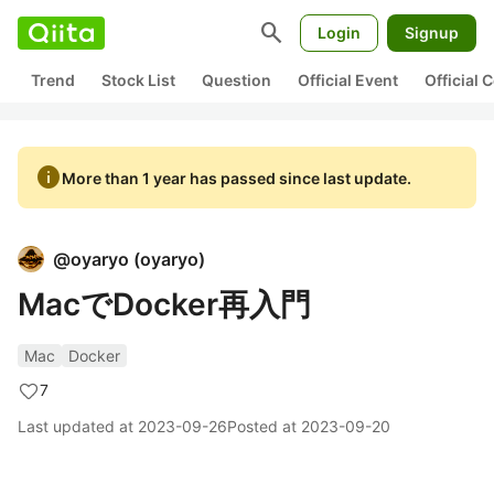
search
Login
Signup
Trend
Stock List
Question
Official Event
Official
info
More than 1 year has passed since last update.
@
oyaryo
(
oyaryo
)
MacでDocker再入門
Mac
Docker
7
Last updated at
2023-09-26
Posted at
2023-09-20