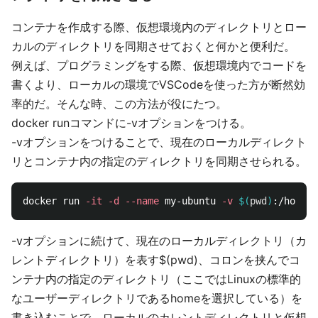
コンテナを作成する際、仮想環境内のディレクトリとロー
カルのディレクトリを同期させておくと何かと便利だ。
例えば、プログラミングをする際、仮想環境内でコードを
書くより、ローカルの環境でVSCodeを使った方が断然効
率的だ。そんな時、この方法が役にたつ。
docker runコマンドに-vオプションをつける。
-vオプションをつけることで、現在のローカルディレクト
リとコンテナ内の指定のディレクトリを同期させられる。
docker run 
-it
-d
--name
 my-ubuntu 
-v
$(
pwd
)
-vオプションに続けて、現在のローカルディレクトリ（カ
レントディレクトリ）を表す$(pwd)、コロンを挟んでコ
ンテナ内の指定のディレクトリ（ここではLinuxの標準的
なユーザーディレクトリであるhomeを選択している）を
書き込むことで、ローカルのカレントディレクトリと仮想