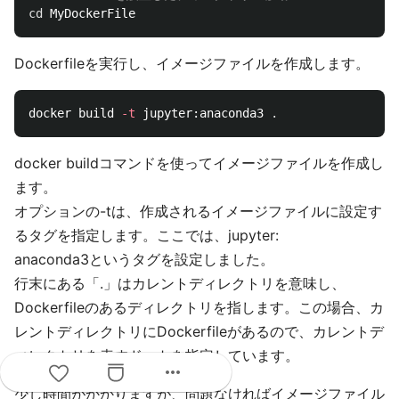
cd 
Dockerfileを実行し、イメージファイルを作成します。
docker build 
-t
 jupyter:anaconda3 
.
docker buildコマンドを使ってイメージファイルを作成し
ます。
オプションの-tは、作成されるイメージファイルに設定す
るタグを指定します。ここでは、jupyter:
anaconda3というタグを設定しました。
行末にある「.」はカレントディレクトリを意味し、
Dockerfileのあるディレクトリを指します。この場合、カ
レントディレクトリにDockerfileがあるので、カレントデ
ィレクトリを表すドットを指定しています。
more_horiz
少し時間がかかりますが、問題なければイメージファイル