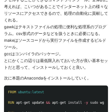
考えれば、こいつがあることでインターネット上の様々な
リソースにアクセスできるので、処理の自動化に貢献して
くれる。
gawkはテキストファイルの処理に便利な処理系のプログ
ラム。csv形式のデータなどを扱うときに必要になる。
makeはソースコードから実行ファイルを作成するビルド
ツール。
gccはコンパイラのパッケージ。
とにかくこの辺りは最低限入れておいた方が良い基本セッ
トだと思って、インストールしておくと良い。
次に本題のAnacondaをインストールしていく。
FROM
 ubuntu:latest
RUN 
apt-get update 
&&
 apt-get 
install
-y
sudo 
wget v