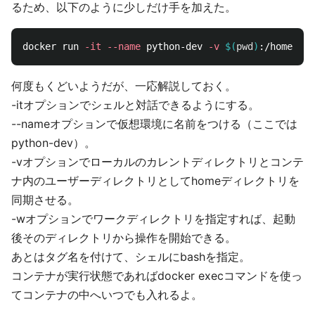
るため、以下のように少しだけ手を加えた。
docker run 
-it
--name
 python-dev 
-v
$(
pwd
)
:/home 
-w
何度もくどいようだが、一応解説しておく。
-itオプションでシェルと対話できるようにする。
--nameオプションで仮想環境に名前をつける（ここでは
python-dev）。
-vオプションでローカルのカレントディレクトリとコンテ
ナ内のユーザーディレクトリとしてhomeディレクトリを
同期させる。
-wオプションでワークディレクトリを指定すれば、起動
後そのディレクトリから操作を開始できる。
あとはタグ名を付けて、シェルにbashを指定。
コンテナが実行状態であればdocker execコマンドを使っ
てコンテナの中へいつでも入れるよ。