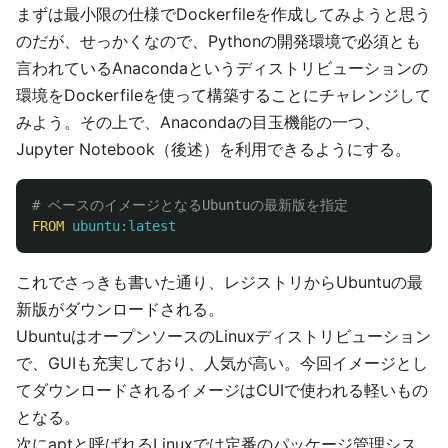
まずは最小限の仕様でDockerfileを作成してみようと思う
のだが、せっかくなので、Pythonの開発環境で必須とも
言われているAnacondaというディストリビューションの
環境をDockerfileを使って構築することにチャレンジして
みよう。その上で、Anacondaの目玉機能の一つ、
Jupyter Notebook（後述）を利用できるようにする。
# ベースのイメージとなるUbuntuの最新版を指定
FROM
 ubuntu:latest
これでさっきも書いた通り、レジストリからUbuntuの最
新版がダウンロードされる。
UbuntuはオープンソースのLinuxディストリビューション
で、GUIも充実しており、人気が高い。今回イメージとし
てダウンロードされるイメージはCUIで使われる軽いもの
となる。
次にaptと呼ばれるLinuxでは定番のパッケージ管理シス