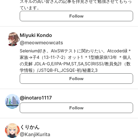
スキルの高い皆さんの記事を拝見させて勉強させてもらっ
ています。
Follow
Miyuki Kondo
@
meowmeowcats
Selenium好き。AIxSWテストに関わりたい。Atcoder緑＊
家族→子4（13-11-7-2）オット1 ＊1型糖尿病13年 ＊個人
の見解 JDLA-G,E/IPA-PM,ST,SA,SC(RISS)/教員免許（数
学情報）/JSTQB-FL,JCSQE-初/秘書2,3
Follow
@
inotaro1117
Follow
くりかん
@
KanjiKurita