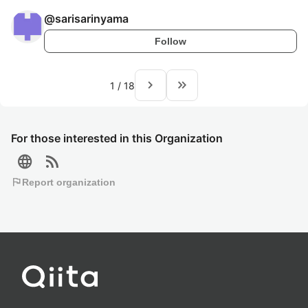
@
sarisarinyama
Follow
navigate_next
keyboard_double_arrow_right
1
/
18
For those interested in this Organization
language
rss_feed
flag
Report organization