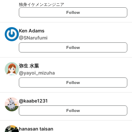
独身イケメンエンジニア
Follow
Ken Adams
@
SNarufumi
Follow
弥生 水葉
@
yayoi_mizuha
Follow
@
kaabe1231
Follow
hanasan taisan