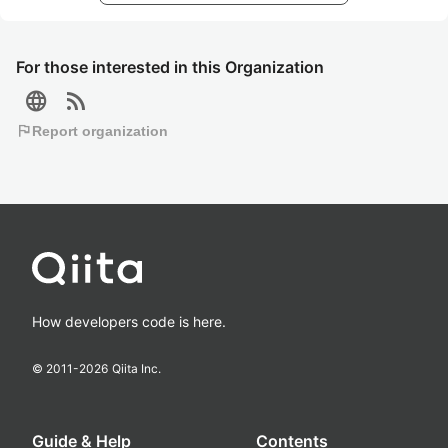
For those interested in this Organization
language
rss_feed
flag
Report organization
How developers code is here.
© 2011-
2026
Qiita Inc.
Guide & Help
Contents