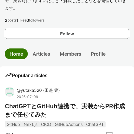
モ、実装時につまずいたこと・解決したことなどを発信していき
ます。
2
1
0
posts
likes
followers
Follow
Home
Articles
Members
Profile
trending_up
Popular articles
@
yutaka520
(
田邉 豊
)
2026-07-09
ChatGPTとGitHub連携で、実装からPR作成
まで任せてみた
GitHub
Next.js
CICD
GitHubActions
ChatGPT