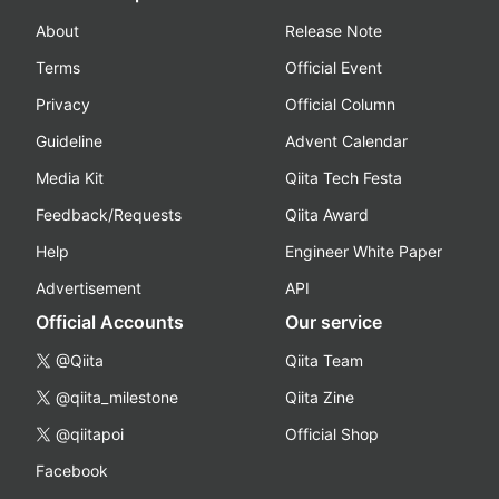
About
Release Note
Terms
Official Event
Privacy
Official Column
Guideline
Advent Calendar
Media Kit
Qiita Tech Festa
Feedback/Requests
Qiita Award
Help
Engineer White Paper
Advertisement
API
Official Accounts
Our service
@Qiita
Qiita Team
@qiita_milestone
Qiita Zine
@qiitapoi
Official Shop
Facebook