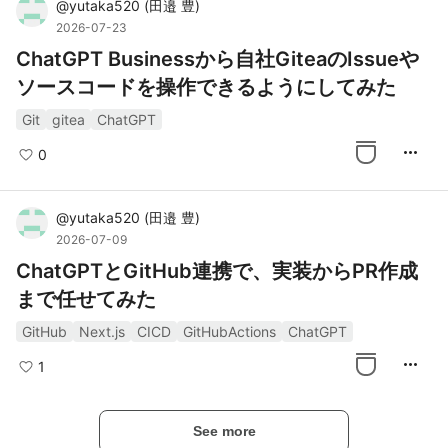
@
yutaka520
(
田邉 豊
)
2026-07-23
ChatGPT Businessから自社GiteaのIssueや
ソースコードを操作できるようにしてみた
Git
gitea
ChatGPT
more_horiz
0
@
yutaka520
(
田邉 豊
)
2026-07-09
ChatGPTとGitHub連携で、実装からPR作成
まで任せてみた
GitHub
Next.js
CICD
GitHubActions
ChatGPT
more_horiz
1
See more