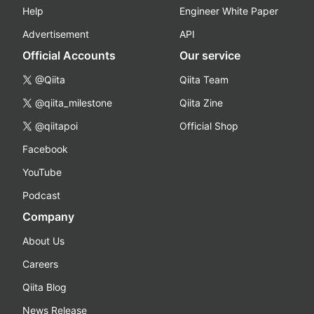
Help
Engineer White Paper
Advertisement
API
Official Accounts
Our service
@Qiita
Qiita Team
@qiita_milestone
Qiita Zine
@qiitapoi
Official Shop
Facebook
YouTube
Podcast
Company
About Us
Careers
Qiita Blog
News Release