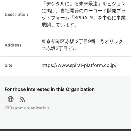
「デジタルによる未来最適」をビジョン
に掲げ、自社開発のローコード開発プラ
Description
ットフォーム「SPIRAL®」を中心に事業
展開しています。
東京都港区赤坂 2丁目9番11号オリック
Address
ス赤坂2丁目ビル
https://www.spiral-platform.co.jp/
Site
For those interested in this Organization
language
rss_feed
flag
Report organization