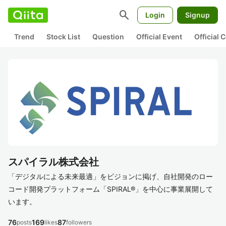
search
Login
Signup
Trend
Stock List
Question
Official Event
Official
スパイラル株式会社
「デジタルによる未来最適」をビジョンに掲げ、自社開発のロー
コード開発プラットフォーム「SPIRAL®」を中心に事業展開して
います。
76
169
87
posts
likes
followers