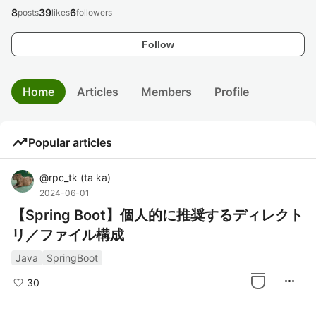
8
39
6
posts
likes
followers
Follow
Home
Articles
Members
Profile
trending_up
Popular articles
@
rpc_tk
(
ta ka
)
2024-06-01
【Spring Boot】個人的に推奨するディレクト
リ／ファイル構成
Java
SpringBoot
more_horiz
30