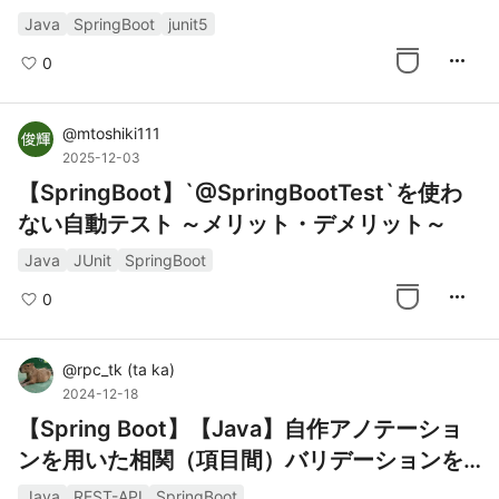
Java
SpringBoot
junit5
more_horiz
0
@
mtoshiki111
2025-12-03
【SpringBoot】`@SpringBootTest`を使わ
ない自動テスト ～メリット・デメリット～
Java
JUnit
SpringBoot
more_horiz
0
@
rpc_tk
(
ta ka
)
2024-12-18
【Spring Boot】【Java】自作アノテーショ
ンを用いた相関（項目間）バリデーションを
紹介
Java
REST-API
SpringBoot