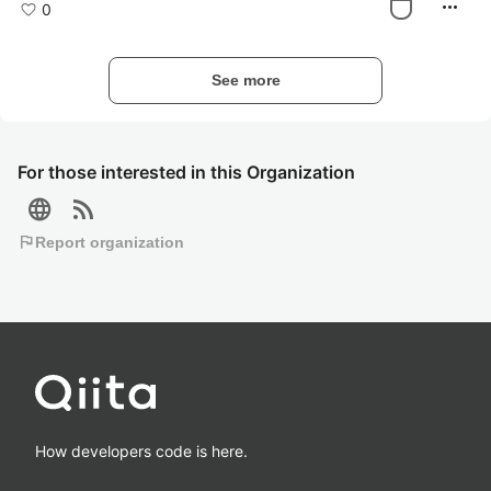
more_horiz
0
See more
For those interested in this Organization
language
rss_feed
flag
Report organization
How developers code is here.