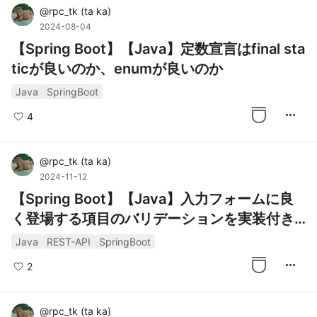
@
rpc_tk
(
ta ka
)
2024-08-04
【Spring Boot】【Java】定数宣言はfinal sta
ticが良いのか、enumが良いのか
Java
SpringBoot
more_horiz
4
@
rpc_tk
(
ta ka
)
2024-11-12
【Spring Boot】【Java】入力フォームに良
く登場する項目のバリデーションを実装付き
で紹介
Java
REST-API
SpringBoot
more_horiz
2
@
rpc_tk
(
ta ka
)