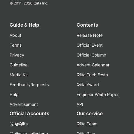
© 2011-
2026
Qiita Inc.
Guide & Help
Contents
About
Release Note
Terms
Official Event
Privacy
Official Column
Guideline
Advent Calendar
Media Kit
Qiita Tech Festa
Feedback/Requests
Qiita Award
Help
Engineer White Paper
Advertisement
API
Official Accounts
Our service
@Qiita
Qiita Team
@qiita_milestone
Qiita Zine