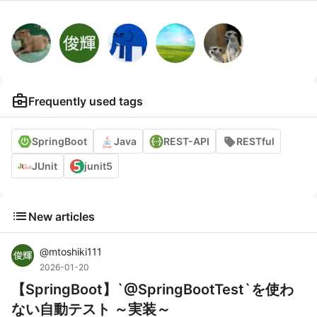
business_center
Frequently used tags
SpringBoot
Java
REST-API
RESTful
JUnit
junit5
list
New articles
@
mtoshiki111
2026-01-20
【SpringBoot】`@SpringBootTest`を使わ
ない自動テスト ～実装～