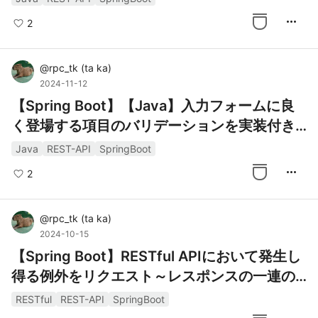
more_horiz
2
@
rpc_tk
(
ta ka
)
2024-11-12
【Spring Boot】【Java】入力フォームに良
く登場する項目のバリデーションを実装付き
で紹介
Java
REST-API
SpringBoot
more_horiz
2
@
rpc_tk
(
ta ka
)
2024-10-15
【Spring Boot】RESTful APIにおいて発生し
得る例外をリクエスト～レスポンスの一連の
流れで見ながらハンドリングしてみる
RESTful
REST-API
SpringBoot