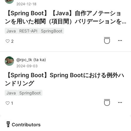
2024-12-18
【Spring Boot】【Java】自作アノテーショ
ンを用いた相関（項目間）バリデーションを
紹介
Java
REST-API
SpringBoot
more_horiz
2
@
rpc_tk
(
ta ka
)
2024-09-03
【Spring Boot】Spring Bootにおける例外ハ
ンドリング
Java
SpringBoot
more_horiz
1
military_tech
Contributors