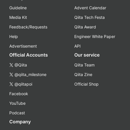
Guideline
Advent Calendar
Media Kit
Qiita Tech Festa
Feedback/Requests
Qiita Award
Help
Engineer White Paper
Advertisement
API
Official Accounts
Our service
@Qiita
Qiita Team
@qiita_milestone
Qiita Zine
@qiitapoi
Official Shop
Facebook
YouTube
Podcast
Company