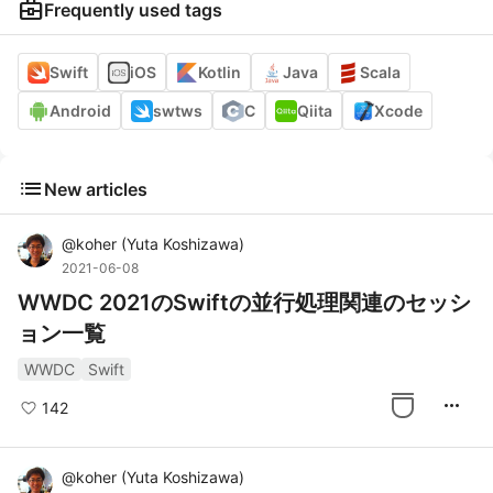
business_center
Frequently used tags
Swift
iOS
Kotlin
Java
Scala
Android
swtws
C
Qiita
Xcode
list
New articles
@
koher
(
Yuta Koshizawa
)
2021-06-08
WWDC 2021のSwiftの並行処理関連のセッシ
ョン一覧
WWDC
Swift
more_horiz
142
@
koher
(
Yuta Koshizawa
)