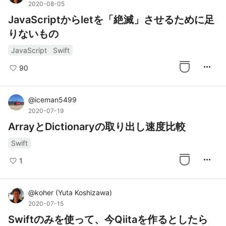
2020-08-05
JavaScriptからletを「絶滅」させるために足
りないもの
JavaScript
Swift
more_horiz
90
@
iceman5499
2020-07-19
ArrayとDictionaryの取り出し速度比較
Swift
more_horiz
1
@
koher
(
Yuta Koshizawa
)
2020-07-15
Swiftのみを使って、今Qiitaを作るとしたら