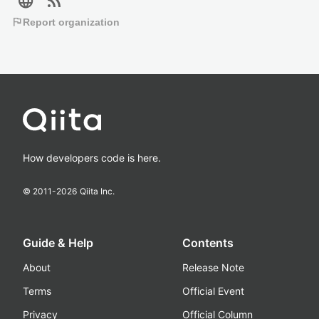
language
rss_feed
flag
Report organization
How developers code is here.
© 2011-
2026
Qiita Inc.
Guide & Help
Contents
About
Release Note
Terms
Official Event
Privacy
Official Column