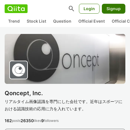
search
Login
Signup
Trend
Stock List
Question
Official Event
Official
Qoncept, Inc.
リアルタイム画像認識を専門にした会社です。近年はスポーツに
おける認識技術の応用に力を入れています。
162
26350
9
posts
likes
followers