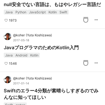
null安全でない言語は、もはやレガシー言語だ
Java
Python
JavaScript
Kotlin
Swift
more_horiz
1973
@
koher
(
Yuta Koshizawa
)
2017-05-18
JavaプログラマのためのKotlin入門
Java
Android
Kotlin
more_horiz
1546
@
koher
(
Yuta Koshizawa
)
2017-01-14
Swiftのエラー4分類が素晴らしすぎるのでみ
んなに知ってほしい
Swift
swtws