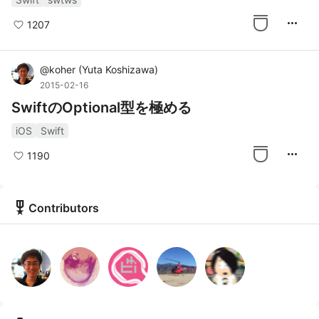
more_horiz
1207
@
koher
(
Yuta Koshizawa
)
2015-02-16
SwiftのOptional型を極める
iOS
Swift
more_horiz
1190
military_tech
Contributors