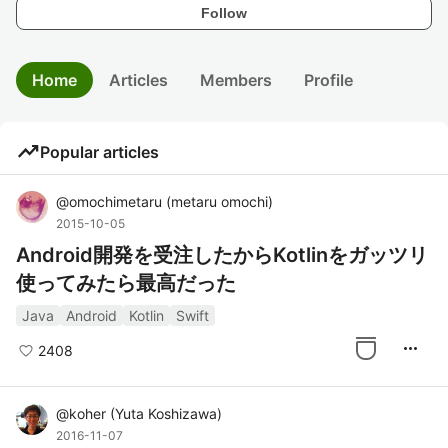
Follow
Home
Articles
Members
Profile
trending_up
Popular articles
@
omochimetaru
(
metaru omochi
)
2015-10-05
Android開発を受注したからKotlinをガッツリ
使ってみたら最高だった
Java
Android
Kotlin
Swift
more_horiz
2408
@
koher
(
Yuta Koshizawa
)
2016-11-07