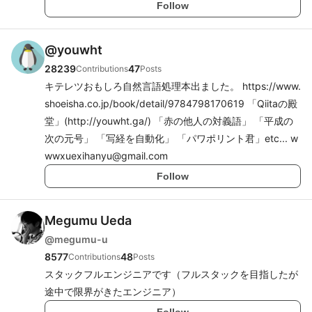
Follow
@
youwht
28239
47
Contributions
Posts
キテレツおもしろ自然言語処理本出ました。 https://www.
shoeisha.co.jp/book/detail/9784798170619 「Qiitaの殿
堂」(http://youwht.ga/) 「赤の他人の対義語」 「平成の
次の元号」 「写経を自動化」 「パワポリント君」etc... w
wwxuexihanyu@gmail.com
Follow
Megumu Ueda
@
megumu-u
8577
48
Contributions
Posts
スタックフルエンジニアです（フルスタックを目指したが
途中で限界がきたエンジニア）
Follow