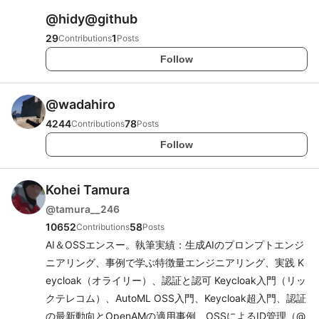
@
hidy@github
29
1
Contributions
Posts
Follow
@
wadahiro
4244
78
Contributions
Posts
Follow
Kohei Tamura
@
tamura__246
10652
58
Contributions
Posts
AI＆OSSエンスー。執筆実績：生成AIのプロンプトエンジ
ニアリング、事例で学ぶ特徴量エンジニアリング、実践 K
eycloak（オライリー）、認証と認可 Keycloak入門（リッ
クテレコム）、AutoML OSS入門、Keycloak超入門、認証
の最新動向とOpenAMの適用事例、OSSによるID管理（@