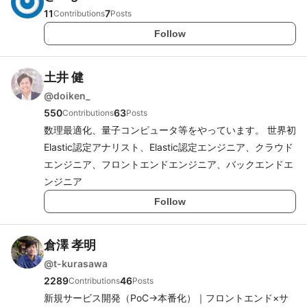
11
7
Contributions
Posts
Follow
土井 健
@
doiken_
550
63
Contributions
Posts
数理最適化、量子コンピュータ等をやっています。 世界初
Elastic認定アナリスト、Elastic認定エンジニア、クラウド
エンジニア、フロントエンドエンジニア、バックエンドエ
ンジニア
Follow
倉澤 孝明
@
t-kurasawa
2289
46
Contributions
Posts
新規サービス開発（PoC→本番化）｜フロントエンド×サ