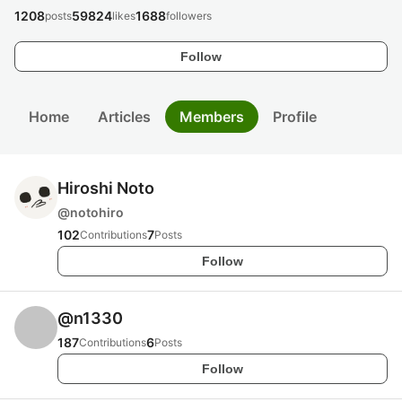
1208
59824
1688
posts
likes
followers
Follow
Home
Articles
Members
Profile
Hiroshi Noto
@
notohiro
102
7
Contributions
Posts
Follow
@
n1330
187
6
Contributions
Posts
Follow