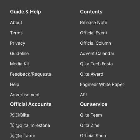
Guide & Help
Contents
About
Release Note
Terms
Official Event
Privacy
Official Column
Guideline
Advent Calendar
Media Kit
Qiita Tech Festa
Feedback/Requests
Qiita Award
Help
Engineer White Paper
Advertisement
API
Official Accounts
Our service
@Qiita
Qiita Team
@qiita_milestone
Qiita Zine
@qiitapoi
Official Shop