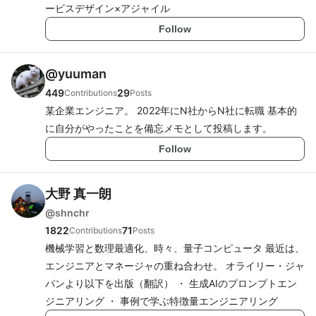
ービスデザイン×アジャイル
Follow
@
yuuman
449
29
Contributions
Posts
某企業エンジニア。 2022年にN社からN社に転職 基本的
に自分がやったことを備忘メモとして投稿します。
Follow
大野 真一朗
@
shnchr
1822
71
Contributions
Posts
機械学習と数理最適化、時々、量子コンピュータ 最近は、
エンジニアとマネージャの重ね合わせ。 オライリー・ジャ
パンより以下を出版（翻訳） ・ 生成AIのプロンプトエン
ジニアリング ・ 事例で学ぶ特徴量エンジニアリング