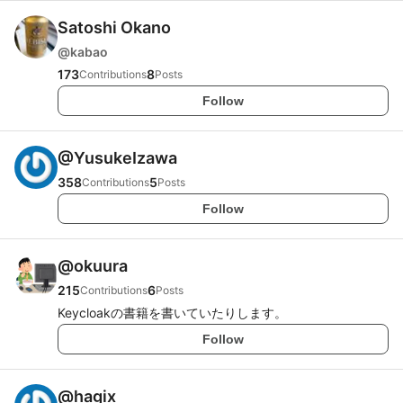
Satoshi Okano
@
kabao
173
8
Contributions
Posts
Follow
@
YusukeIzawa
358
5
Contributions
Posts
Follow
@
okuura
215
6
Contributions
Posts
Keycloakの書籍を書いていたりします。
Follow
@
hagix