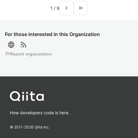
navigate_next
keyboard_double_arrow_right
1
/
9
For those interested in this Organization
language
rss_feed
flag
Report organization
How developers code is here.
© 2011-
2026
Qiita Inc.