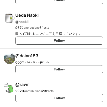
Ueda Naoki
@
naokiiiii
967
6
Contributions
Posts
歌って踊れるエンジニアを目指しています。
Follow
@
daian183
605
9
Contributions
Posts
Follow
@
rawr
2920
23
Contributions
Posts
Follow