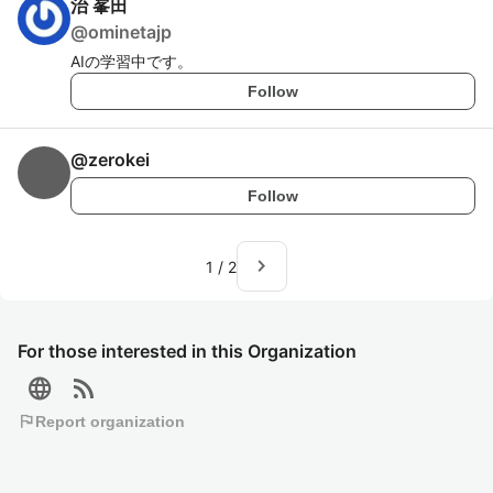
治 峯田
@
ominetajp
AIの学習中です。
Follow
@
zerokei
Follow
navigate_next
1
/
2
For those interested in this Organization
language
rss_feed
flag
Report organization