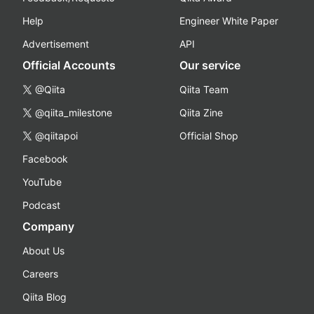
Help
Engineer White Paper
Advertisement
API
Official Accounts
Our service
@Qiita
Qiita Team
@qiita_milestone
Qiita Zine
@qiitapoi
Official Shop
Facebook
YouTube
Podcast
Company
About Us
Careers
Qiita Blog