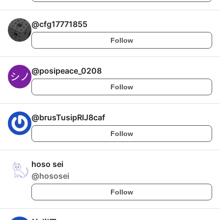
@
cfg17771855
Follow
@
posipeace_0208
Follow
@
brusTusipRlJ8caf
Follow
hoso sei
@
hososei
Follow