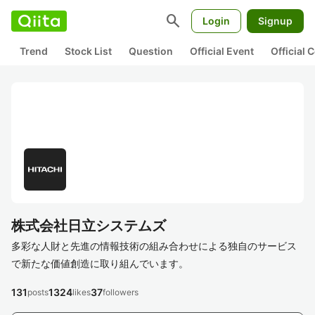
search
Login
Signup
Trend
Stock List
Question
Official Event
Official
株式会社日立システムズ
多彩な人財と先進の情報技術の組み合わせによる独自のサービス
で新たな価値創造に取り組んでいます。
131
1324
37
posts
likes
followers