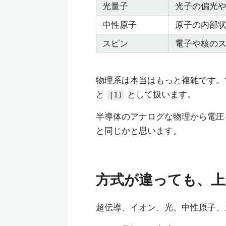
光量子
光子の偏光
中性原子
原子の内部
スピン
電子や核の
物理系は本当はもっと複雑です。
と
として扱います。
|1⟩
半導体のアナログな物理から電圧を
と同じかと思います。
方式が違っても、上か
超伝導、イオン、光、中性原子、