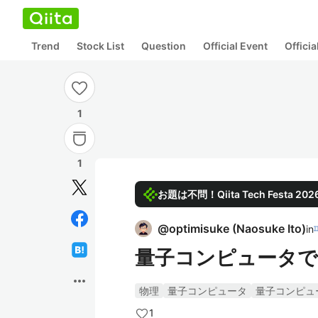
Trend
Stock List
Question
Official Event
Offici
1
1
お題は不問！Qiita Tech Festa 
@
optimisuke
(
Naosuke Ito
)
in
量子コンピュータで
more_horiz
物理
量子コンピュータ
量子コンピュ
1