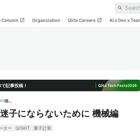
search
open_in_new
open_in_new
al Column
Organization
Qiita Careers
AI x Dev x Tea
2026で記事投稿！
Qiita Tech Festa
2026
IBM
迷子にならないために 機械編
ーター
QISKIT
量子計算