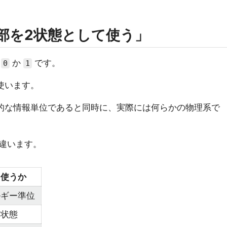
の一部を2状態として使う」
は
か
です。
0
1
を使います。
抽象的な情報単位であると同時に、実際には何らかの物理系で
違います。
を使うか
ルギー準位
部状態