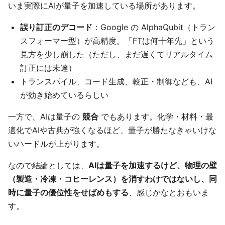
いま実際にAIが量子を加速している場所があります。
誤り訂正のデコード
：Google の AlphaQubit（トラン
スフォーマー型）が高精度。「FTは何十年先」という
見方を少し崩した（ただし、まだ遅くてリアルタイム
訂正には未達）
トランスパイル、コード生成、較正・制御なども、AI
が効き始めているらしい
一方で、AIは量子の
競合
でもあります。化学・材料・最
適化でAIや古典が強くなるほど、量子が勝たなきゃいけな
いハードルが上がります。
なので結論としては、
AIは量子を加速するけど、物理の壁
（製造・冷凍・コヒーレンス）を消すわけではないし、同
時に量子の優位性をせばめもする
、感じかなとおもいま
す。