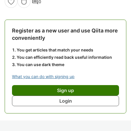
comment
0
Register as a new user and use Qiita more
conveniently
You get articles that match your needs
You can efficiently read back useful information
You can use dark theme
What you can do with signing up
Sign up
Login