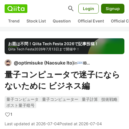
search
Login
Signup
Trend
Stock List
Question
Official Event
Official
お題は不問！Qiita Tech Festa 2026で記事投稿！
Qiita Tech Festa
2026年7月13日まで開催中！
@
optimisuke
(
Naosuke Ito
)
in
IBM
量子コンピュータで迷子になら
ないために ビジネス編
量子コンピュータ
量子コンピューター
量子計算
技術戦略
ポスト量子暗号
1
Last updated at
2026-07-04
Posted at
2026-07-04