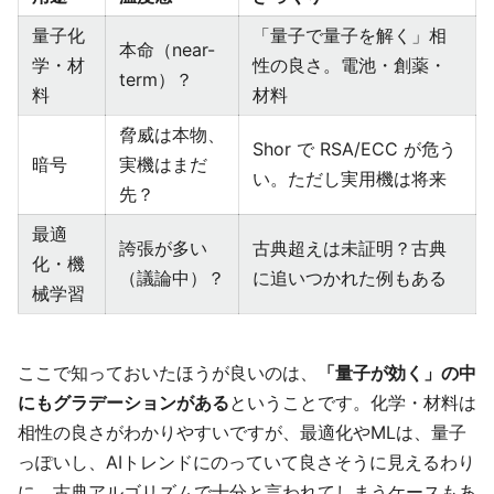
量子化
「量子で量子を解く」相
本命（near-
学・材
性の良さ。電池・創薬・
term）？
料
材料
脅威は本物、
Shor で RSA/ECC が危う
暗号
実機はまだ
い。ただし実用機は将来
先？
最適
誇張が多い
古典超えは未証明？古典
化・機
（議論中）？
に追いつかれた例もある
械学習
ここで知っておいたほうが良いのは、
「量子が効く」の中
にもグラデーションがある
ということです。化学・材料は
相性の良さがわかりやすいですが、最適化やMLは、量子
っぽいし、AIトレンドにのっていて良さそうに見えるわり
に、古典アルゴリズムで十分と言われてしまうケースもあ