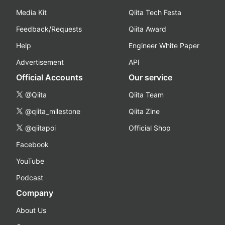
Media Kit
Qiita Tech Festa
Feedback/Requests
Qiita Award
Help
Engineer White Paper
Advertisement
API
Official Accounts
Our service
@Qiita
Qiita Team
@qiita_milestone
Qiita Zine
@qiitapoi
Official Shop
Facebook
YouTube
Podcast
Company
About Us