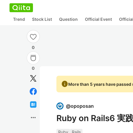
Trend
Stock List
Question
Official Event
Offici
0
0
info
More than 5 years have passed s
@
opoposan
Ruby on Rails6
more_horiz
Ruby
Rails