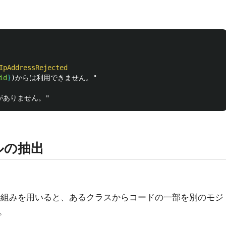
IpAddressRejected
id
}
ルの抽出
ernという仕組みを用いると、あるクラスからコードの一部を別のモジ
。