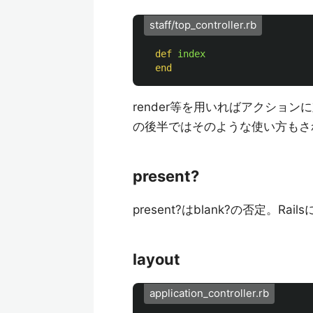
staff/top_controller.rb
def
index
end
render等を用いればアクショ
の後半ではそのような使い方もさ
present?
present?はblank?の否定。
layout
application_controller.rb