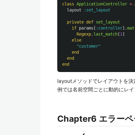
class
ApplicationController
<
layout
:set_layout
private
def
set_layout
if
params
[
:controller
].
mat
Regexp
.
last_match
[
1
]
else
"customer"
end
end
end
layoutメソッドでレイアウト
例では名前空間ごとに動的にレイ
Chapter6 エラー