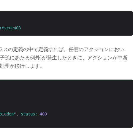
rescue403
rollerクラスの定義の中で定義すれば、任意のアクションにおい
はその子孫にあたる例外)が発生したときに、アクションが中断
3に処理が移行します。
bidden"
,
status: 
403