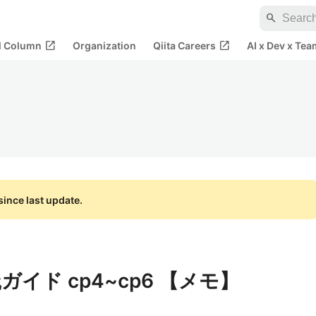
search
open_in_new
open_in_new
al Column
Organization
Qiita Careers
AI x Dev x Tea
ince last update.
 実践ガイド cp4~cp6 【メモ】