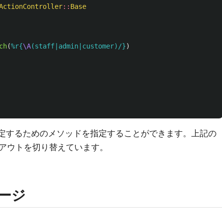
ActionController
::
Base
ch
(
%r{
\A
(staff|admin|customer)/}
)
を決定するためのメソッドを指定することができます。上記の
アウトを切り替えています。
ページ