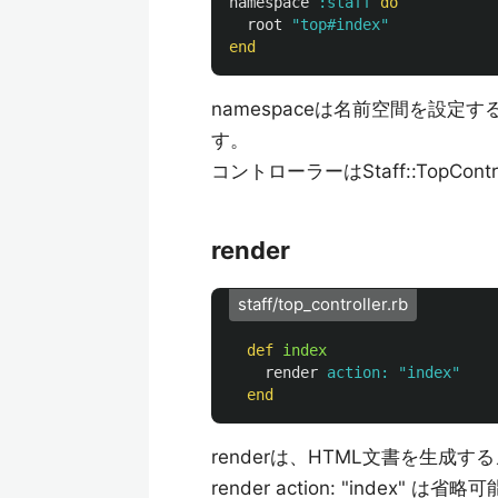
namespace
:staff
do
root
"top#index"
end
namespaceは名前空間を設定する
す。
コントローラーはStaff::TopCont
render
staff/top_controller.rb
def
index
render
action: 
"index"
end
renderは、HTML文書を生成
render action: "index" は省