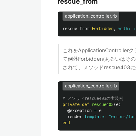
rescue_from
application_controller.rb
rescue_from
Forbidden
,
with: :
これをApplicationCont
て例外Forbidden(あるい
されて、メソッドrescue40
application_controller.rb
# メソッドrescue403の実装例
private
def
rescue403
(
e
)
@exception
=
e
render
template: 
"errors/for
end