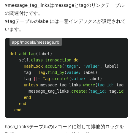
※message_tag_linksはmessageとtagのリンクテーブル
の関連付けです。
※tagテーブルのlabelには一意インデックスが設定されて
います。
app/models/message.rb
def
add_tag
(
label
)
self
.
class
.
transaction
do
HashLock
.
acquire
(
"tags"
,
"value"
,
label
)
tag
=
Tag
.
find_by
(
value: 
label
)
tag
||=
Tag
.
create!
(
value: 
label
)
unless
message_tag_links
.
where
(
tag_id: 
tag
.
id
)
message_tag_links
.
create!
(
tag_id: 
tag
.
id
)
end
end
end
hash_locksテーブルのレコードに対して排他的ロックを