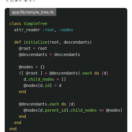
app/lib/simple_tree.rb
class
SimpleTree
attr_reader
:root
,
:nodes
def
initialize
(
root
,
descendants
)
@root
=
root
@descendants
=
descendants
@nodes
=
{}
([
@root
]
+
@descendants
).
each
do
|
d
|
d
.
child_nodes
=
[]
@nodes
[
d
.
id
]
=
d
end
@descendants
.
each
do
|
d
|
@nodes
[
d
.
parent_id
].
child_nodes
<<
@nodes
[
d
.
id
end
end
end