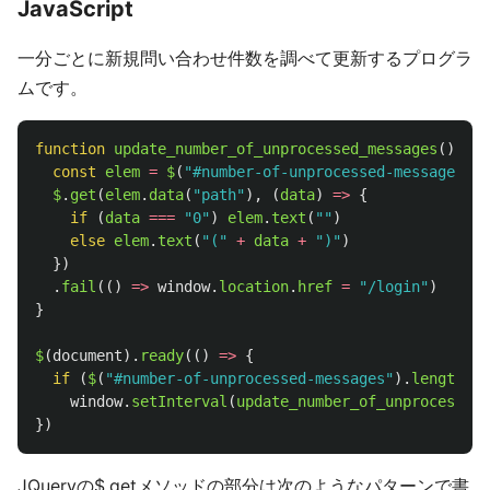
JavaScript
一分ごとに新規問い合わせ件数を調べて更新するプログラ
ムです。
function
update_number_of_unprocessed_messages
()
{
const
elem
=
$
(
"
#number-of-unprocessed-messages
"
)
$
.
get
(
elem
.
data
(
"
path
"
),
(
data
)
=>
{
if 
(
data
===
"
0
"
)
elem
.
text
(
""
)
else
elem
.
text
(
"
(
"
+
data
+
"
)
"
)
})
.
fail
(()
=>
window
.
location
.
href
=
"
/login
"
)
}
$
(
document
).
ready
(()
=>
{
if 
(
$
(
"
#number-of-unprocessed-messages
"
).
length
)
window
.
setInterval
(
update_number_of_unprocessed_
})
JQueryの$.getメソッドの部分は次のようなパターンで書