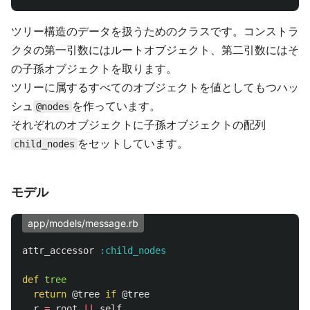
ツリー構造のデータを扱うためのクラスです。コンストラ
クタの第一引数にはルートオブジェクト、第二引数にはそ
の子孫オブジェクトを取ります。
ツリーに属するすべてのオブジェクトを値としてもつハッ
シュ
を作っています。
@nodes
それぞれのオブジェクトに子孫オブジェクトの配列
をセットしています。
child_nodes
モデル
app/models/message.rb
attr_accessor
:child_nodes
def
tree
return
@tree
if
@tree
r
=
root
||
self