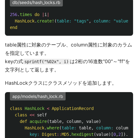
db/seeds/hash_locks.rb
256
.
times
do
|
i
|
HashLock
.
create!
(
table: 
"tags"
,
column: 
"value"
,
k
end
table属性に対象のテーブル、column属性に対象のカラム
を指定しています。
keyの式
は2桁の16進数"00"～"ff"を
sprintf("%02x", i)
文字列として返します。
HashLockクラスにクラスメソッドを追加します。
app/models/hash_lock.rb
class
HashLock
<
ApplicationRecord
class
<<
self
def
acquire
(
table
,
column
,
value
)
HashLock
.
where
(
table: 
table
,
column: 
column
,
key: 
Digest
::
MD5
.
hexdigest
(
value
)[
0
,
2
]).
lock