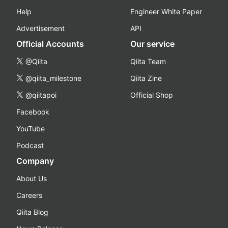
Help
Engineer White Paper
Advertisement
API
Official Accounts
Our service
@Qiita
Qiita Team
@qiita_milestone
Qiita Zine
@qiitapoi
Official Shop
Facebook
YouTube
Podcast
Company
About Us
Careers
Qiita Blog