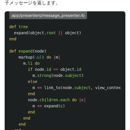
子メッセージを返します。
app/presenters/message_presenter.rb
def
tree
expand
(
object
.
root
||
object
)
end
def
expand
(
node
)
markup
(
:ul
)
do
|
m
|
m
.
li
do
if
node
.
id
==
object
.
id
m
.
strong
(
node
.
subject
)
else
m
<<
link_to
(
node
.
subject
,
view_context
.
st
end
node
.
children
.
each
do
|
c
|
m
<<
expand
(
c
)
end
end
end