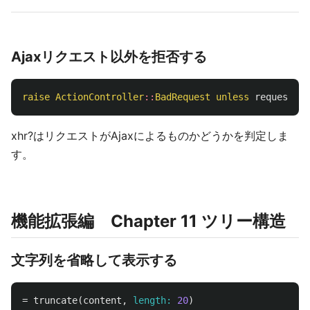
Ajaxリクエスト以外を拒否する
raise
ActionController
::
BadRequest
unless
request
.
xh
xhr?はリクエストがAjaxによるものかどうかを判定しま
す。
機能拡張編 Chapter 11 ツリー構造
文字列を省略して表示する
=
truncate
(
content
,
length: 
20
)