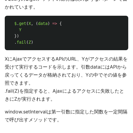
かれています。
$
.
get
(
X
,
(
data
)
=>
{
Y
})
.
fail
(
Z
)
XにAjaxでアクセスするAPIのURL、Yがアクセスの結果を
受けて実行するコードを示します。引数dataにはAPIから
戻ってくるデータが格納されており、Yの中でその値を参
照できます。
.fail(Z)を指定すると、Ajaxによるアクセスに失敗したと
きにZが実行されます。
window.setIntervalは第一引数に指定した関数を一定間隔
で呼び出すメソッドです。