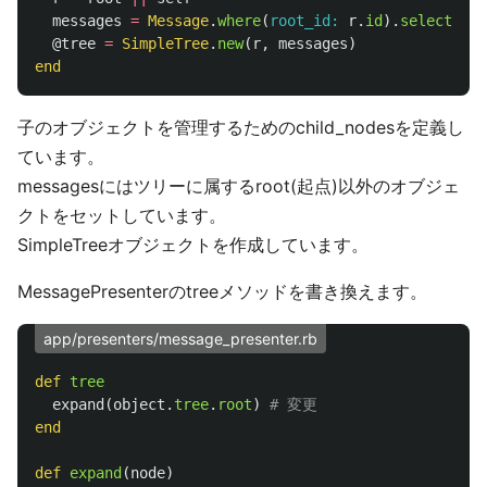
messages
=
Message
.
where
(
root_id: 
r
.
id
).
select
(
:id
@tree
=
SimpleTree
.
new
(
r
,
messages
)
end
子のオブジェクトを管理するためのchild_nodesを定義し
ています。
messagesにはツリーに属するroot(起点)以外のオブジェ
クトをセットしています。
SimpleTreeオブジェクトを作成しています。
MessagePresenterのtreeメソッドを書き換えます。
app/presenters/message_presenter.rb
def
tree
expand
(
object
.
tree
.
root
)
# 変更
end
def
expand
(
node
)