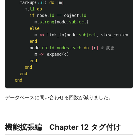
markup
(
:ul
)
do
|
m
|
m
.
li
do
if
node
.
id
==
object
.
id
m
.
strong
(
node
.
subject
)
else
m
<<
link_to
(
node
.
subject
,
view_context
.
st
end
node
.
child_nodes
.
each
do
|
c
|
# 変更
m
<<
expand
(
c
)
end
end
end
end
データベースに問い合わせる回数が減りました。
機能拡張編 Chapter 12 タグ付け