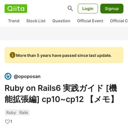
search
Login
Signup
Trend
Stock List
Question
Official Event
Official
info
More than 5 years have passed since last update.
@
opoposan
Ruby on Rails6 実践ガイド [機
能拡張編] cp10~cp12 【メモ】
Ruby
Rails
1