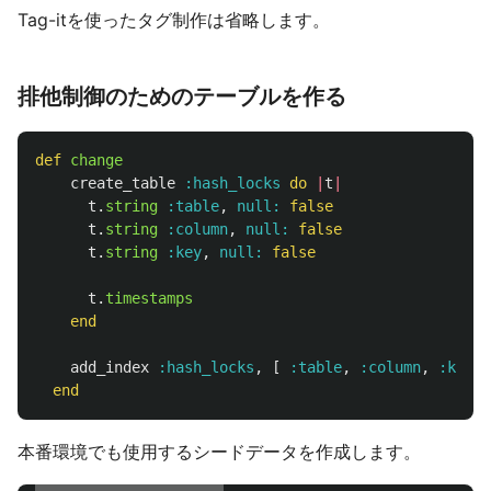
Tag-itを使ったタグ制作は省略します。
排他制御のためのテーブルを作る
def
change
create_table
:hash_locks
do
|
t
|
t
.
string
:table
,
null: 
false
t
.
string
:column
,
null: 
false
t
.
string
:key
,
null: 
false
t
.
timestamps
end
add_index
:hash_locks
,
[
:table
,
:column
,
:key
]
end
本番環境でも使用するシードデータを作成します。