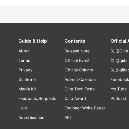
Guide & Help
Contents
Official
About
Release Note
@Qiita
Terms
Official Event
@qiita
Privacy
Official Column
@qiita
Guideline
Advent Calendar
Faceboo
Media Kit
Qiita Tech Festa
YouTube
Feedback/Requests
Qiita Award
Podcast
Help
Engineer White Paper
Advertisement
API