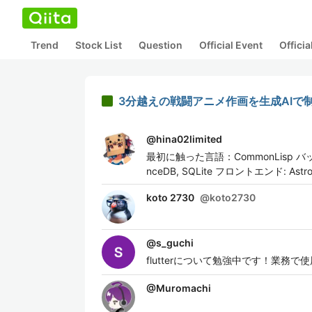
Trend
Stock List
Question
Official Event
Offici
3分越えの戦闘アニメ作画を生成AIで制作す
@
hina02limited
最初に触った言語：CommonLisp バックエンド: F
nceDB, SQLite フロントエンド: AstroJS
koto 2730
@
koto2730
@
s_guchi
flutterについて勉強中です！業務で
@
Muromachi