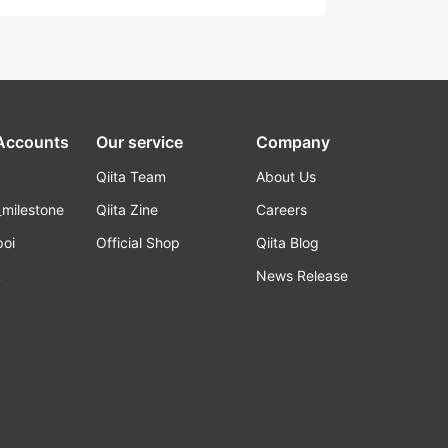
 Accounts
Our service
Company
Qiita Team
About Us
_milestone
Qiita Zine
Careers
poi
Official Shop
Qiita Blog
k
News Release