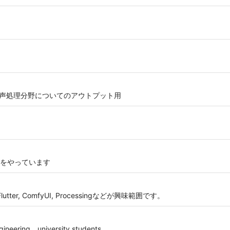
、音声処理分野についてのアウトプット用
をやっています
ter, ComfyUI, Processingなどが興味範囲です。
eering．university students．