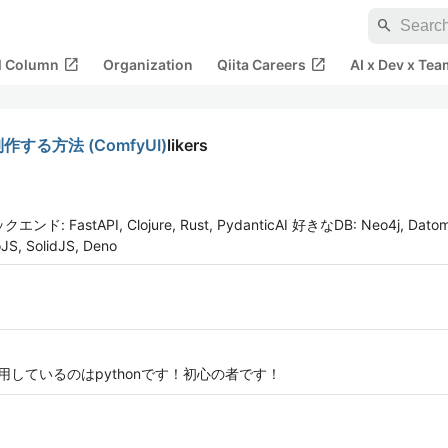
search
open_in_new
open_in_new
al Column
Organization
Qiita Careers
AI x Dev x Tea
る方法 (ComfyUI)
likers
astAPI, Clojure, Rust, PydanticAI 好きなDB: Neo4j, Datomic
, SolidJS, Deno
使用しているのはpythonです！初心の者です！