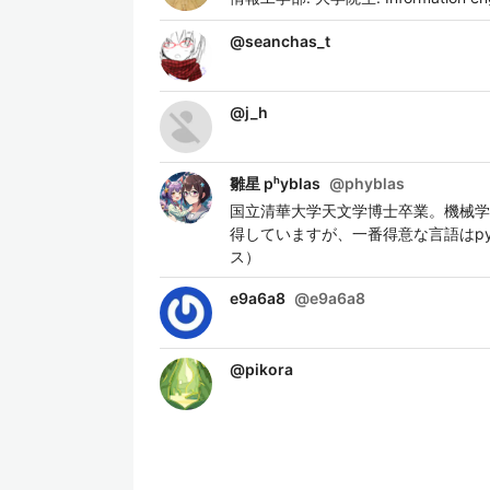
@
seanchas_t
@
j_h
雛星 pʰyblas
@
phyblas
国立清華大学天文学博士卒業。機械学
得していますが、一番得意な言語はpyt
ス）
e9a6a8
@
e9a6a8
@
pikora