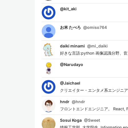
@
kit_aki
お米 たべろ
@
omiso764
daiki minami
@
mi_daiki
好きな言語:python 画像認識分野
@
Narudayo
@
Jaichael
クリエイター・エンタメ系エンジニア
hndr
@
hndr
フロントエンドエンジニア。 React, Flut
Sosui Koga
@
Sweet
情報工学部. 大学院生. Information engin