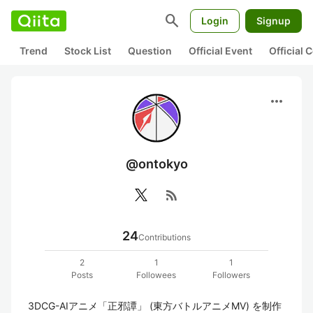
search
Login
Signup
Trend
Stock List
Question
Official Event
Official
more_horiz
@ontokyo
rss_feed
24
Contributions
2
1
1
Posts
Followees
Followers
3DCG-AIアニメ「正邪譚」 (東方バトルアニメMV) を制作