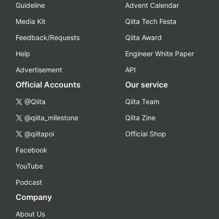
Guideline
Advent Calendar
Media Kit
Qiita Tech Festa
Feedback/Requests
Qiita Award
Help
Engineer White Paper
Advertisement
API
Official Accounts
Our service
@Qiita
Qiita Team
@qiita_milestone
Qiita Zine
@qiitapoi
Official Shop
Facebook
YouTube
Podcast
Company
About Us