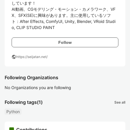
しています！

AI動画、CGモデリング・モーション・カメラワーク、VF
X、SFX(SE)に興味があります。主に使用しているソフ
ト：After Effects, ComfyUI, Unity, Blender, VRoid Studi
o, CLIP STUDIO PAINT
Follow
public
https://seijatan.net/
Following Organizations
No Organizations you are following
Following tags
(1)
See all
Python
Contributions