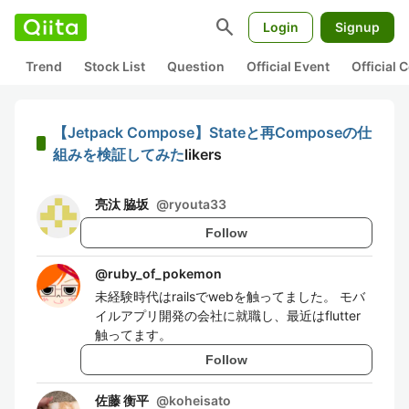
search
Login
Signup
Trend
Stock List
Question
Official Event
Official
【Jetpack Compose】Stateと再Composeの仕
組みを検証してみた
likers
亮汰 脇坂
@
ryouta33
Follow
@
ruby_of_pokemon
未経験時代はrailsでwebを触ってました。 モバ
イルアプリ開発の会社に就職し、最近はflutter
触ってます。
Follow
佐藤 衡平
@
koheisato