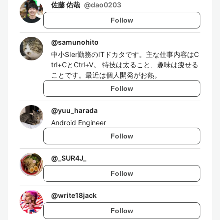
佐藤 佑哉
@
dao0203
Follow
@
samunohito
中小SIer勤務のITドカタです。主な仕事内容はC
trl+CとCtrl+V。 特技は太ること、趣味は痩せる
ことです。最近は個人開発がお熱。
Follow
@
yuu_harada
Android Engineer
Follow
@
_SUR4J_
Follow
@
write18jack
Follow