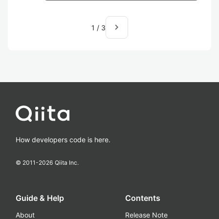
navigate_next
1
/
3
How developers code is here.
© 2011-
2026
Qiita Inc.
Guide & Help
Contents
About
Release Note