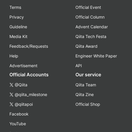
Terms
Official Event
Privacy
Official Column
Guideline
Advent Calendar
Media Kit
Qiita Tech Festa
Feedback/Requests
Qiita Award
Help
Engineer White Paper
Advertisement
API
Official Accounts
Our service
@Qiita
Qiita Team
@qiita_milestone
Qiita Zine
@qiitapoi
Official Shop
Facebook
YouTube