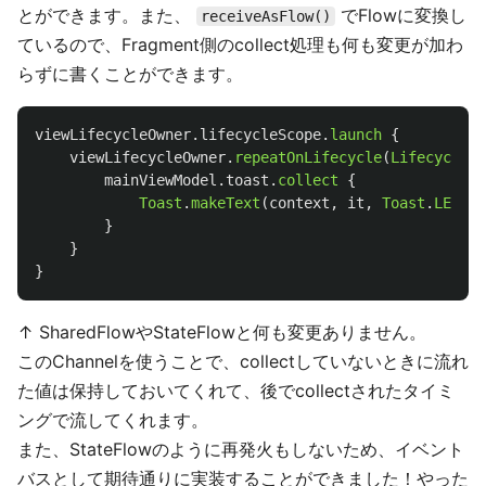
とができます。また、
でFlowに変換し
receiveAsFlow()
ているので、Fragment側のcollect処理も何も変更が加わ
らずに書くことができます。
viewLifecycleOwner
.
lifecycleScope
.
launch
{
viewLifecycleOwner
.
repeatOnLifecycle
(
Lifecycle
.
S
mainViewModel
.
toast
.
collect
{
Toast
.
makeText
(
context
,
it
,
Toast
.
LENGTH
}
}
}
↑ SharedFlowやStateFlowと何も変更ありません。
このChannelを使うことで、collectしていないときに流れ
た値は保持しておいてくれて、後でcollectされたタイミ
ングで流してくれます。
また、StateFlowのように再発火もしないため、イベント
バスとして期待通りに実装することができました！やった