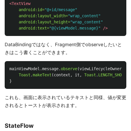
<TextView
android:id=
"@+id/message"
android:layout_width=
"wrap_content"
android:layout_height=
"wrap_content"
android:text=
"@{viewModel.message}"
/>
DataBindingではなく、Fragment側でobserveしたいと
きはこう書くことができます。
mainViewModel
.
message
.
observe
(
viewLifecycleOwner
)
{
Toast
.
makeText
(
context
,
it
,
Toast
.
LENGTH_SHORT
).
}
これも、画面に表示されているテキストと同様、値が変更
されるとトーストが表示されます。
StateFlow