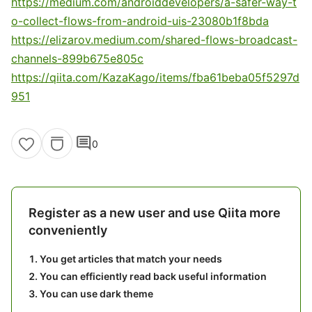
https://medium.com/androiddevelopers/a-safer-way-t
o-collect-flows-from-android-uis-23080b1f8bda
https://elizarov.medium.com/shared-flows-broadcast-
channels-899b675e805c
https://qiita.com/KazaKago/items/fba61beba05f5297d
951
comment
0
Register as a new user and use Qiita more
conveniently
You get articles that match your needs
You can efficiently read back useful information
You can use dark theme