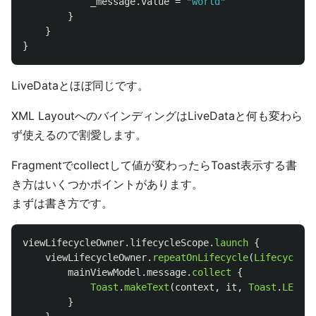
_message
.
value
=
"world"
}
}
}
LiveDataとほぼ同じです。
XML LayoutへのバインディングはLiveDataと何も変わら
ず使えるので割愛します。
Fragmentでcollectして値が変わったらToast表示する書
き方はいくつかポイントがあります。
まずは書き方です。
viewLifecycleOwner
.
lifecycleScope
.
launch
{
viewLifecycleOwner
.
repeatOnLifecycle
(
Lifecycle
.
S
mainViewModel
.
message
.
collect
{
Toast
.
makeText
(
context
,
it
,
Toast
.
LENGTH
}