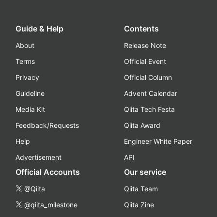
Guide & Help
Contents
About
Release Note
Terms
Official Event
Privacy
Official Column
Guideline
Advent Calendar
Media Kit
Qiita Tech Festa
Feedback/Requests
Qiita Award
Help
Engineer White Paper
Advertisement
API
Official Accounts
Our service
@Qiita
Qiita Team
@qiita_milestone
Qiita Zine