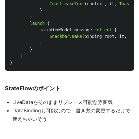
Toast
.
makeText
(
context
,
it
,
Toast
.
LE
}
}
launch
{
mainViewModel
.
message
.
collect
{
Snackbar
.
make
(
binding
.
root
,
it
,
LENG
}
}
}
}
StateFlowのポイント
LiveDataをそのままリプレース可能な雰囲気
DataBindingも可能なので、書き方の変更するだけで
使えちゃいそう