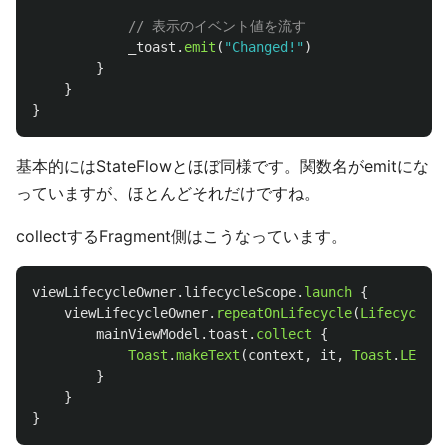
// 表示のイベント値を流す
_toast
.
emit
(
"Changed!"
)
}
}
}
基本的にはStateFlowとほぼ同様です。関数名がemitにな
っていますが、ほとんどそれだけですね。
collectするFragment側はこうなっています。
viewLifecycleOwner
.
lifecycleScope
.
launch
{
viewLifecycleOwner
.
repeatOnLifecycle
(
Lifecycle
.
S
mainViewModel
.
toast
.
collect
{
Toast
.
makeText
(
context
,
it
,
Toast
.
LENGTH
}
}
}