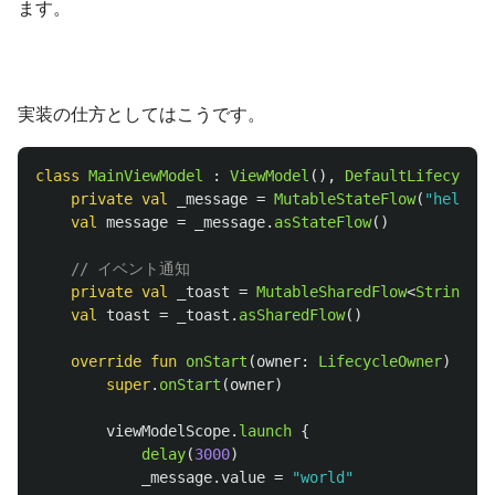
ます。
実装の仕方としてはこうです。
class
MainViewModel
:
ViewModel
(),
DefaultLifecycleO
private
val
_message
=
MutableStateFlow
(
"hello"
)
val
message
=
_message
.
asStateFlow
()
// イベント通知
private
val
_toast
=
MutableSharedFlow
<
String
>()
val
toast
=
_toast
.
asSharedFlow
()
override
fun
onStart
(
owner
:
LifecycleOwner
)
{
super
.
onStart
(
owner
)
viewModelScope
.
launch
{
delay
(
3000
)
_message
.
value
=
"world"