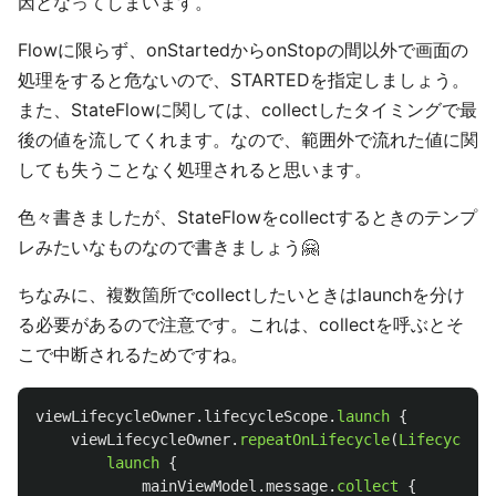
因となってしまいます。
Flowに限らず、onStartedからonStopの間以外で画面の
処理をすると危ないので、STARTEDを指定しましょう。
また、StateFlowに関しては、collectしたタイミングで最
後の値を流してくれます。なので、範囲外で流れた値に関
しても失うことなく処理されると思います。
色々書きましたが、StateFlowをcollectするときのテンプ
レみたいなものなので書きましょう🤗
ちなみに、複数箇所でcollectしたいときはlaunchを分け
る必要があるので注意です。これは、collectを呼ぶとそ
こで中断されるためですね。
viewLifecycleOwner
.
lifecycleScope
.
launch
{
viewLifecycleOwner
.
repeatOnLifecycle
(
Lifecycle
.
S
launch
{
mainViewModel
.
message
.
collect
{