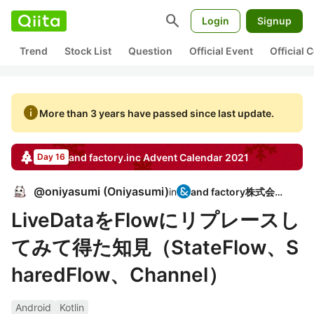
search
Login
Signup
Trend
Stock List
Question
Official Event
Official
info
More than 3 years have passed since last update.
and factory.inc
Advent Calendar
2021
Day 16
@
oniyasumi
(
Oniyasumi
)
in
and factory株式会社
LiveDataをFlowにリプレースし
てみて得た知見（StateFlow、S
haredFlow、Channel）
Android
Kotlin