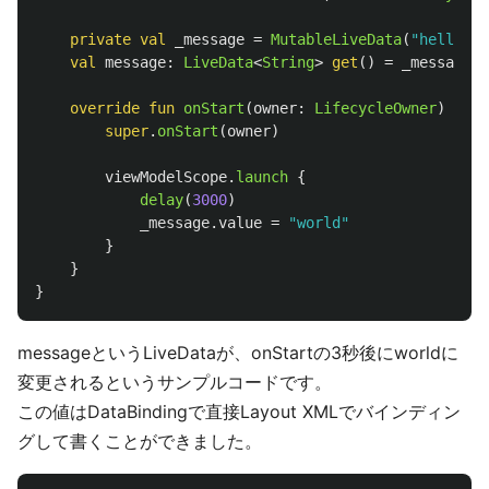
private
val
_message
=
MutableLiveData
(
"hello"
)
val
message
:
LiveData
<
String
>
get
()
=
_message
override
fun
onStart
(
owner
:
LifecycleOwner
)
{
super
.
onStart
(
owner
)
viewModelScope
.
launch
{
delay
(
3000
)
_message
.
value
=
"world"
}
}
}
messageというLiveDataが、onStartの3秒後にworldに
変更されるというサンプルコードです。
この値はDataBindingで直接Layout XMLでバインディン
グして書くことができました。