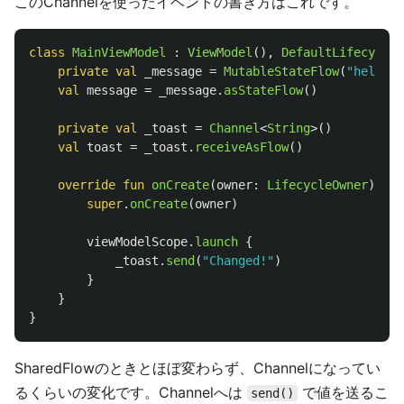
このChannelを使ったイベントの書き方はこれです。
class
MainViewModel
:
ViewModel
(),
DefaultLifecycleO
private
val
_message
=
MutableStateFlow
(
"hello"
)
val
message
=
_message
.
asStateFlow
()
private
val
_toast
=
Channel
<
String
>()
val
toast
=
_toast
.
receiveAsFlow
()
override
fun
onCreate
(
owner
:
LifecycleOwner
)
{
super
.
onCreate
(
owner
)
viewModelScope
.
launch
{
_toast
.
send
(
"Changed!"
)
}
}
}
SharedFlowのときとほぼ変わらず、Channelになってい
るくらいの変化です。Channelへは
で値を送るこ
send()