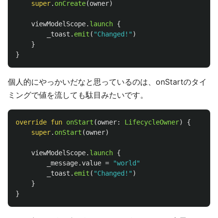
super
.
onCreate
(
owner
)
viewModelScope
.
launch
{
_toast
.
emit
(
"Changed!"
)
}
}
個人的にやっかいだなと思っているのは、onStartのタイ
ミングで値を流しても駄目みたいです。
override
fun
onStart
(
owner
:
LifecycleOwner
)
{
super
.
onStart
(
owner
)
viewModelScope
.
launch
{
_message
.
value
=
"world"
_toast
.
emit
(
"Changed!"
)
}
}