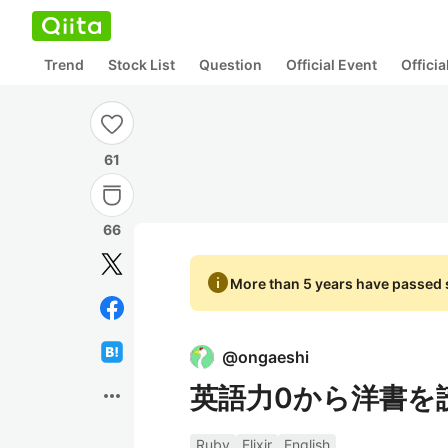
Trend
Stock List
Question
Official Event
Offici
61
66
info
More than 5 years have passed s
@
ongaeshi
英語力0から洋書を
more_horiz
Ruby
Elixir
English