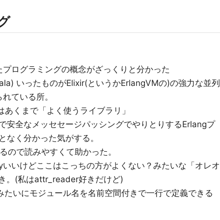
ング
たプログラミングの概念がざっくりと分かった
r (Scala) いったものがElixir(というかErlangVMの)の強力な並列
られている所。
r,Taskはあくまで「よく使うライブラリ」
安全なメッセセージパッシングでやりとりするErlangプ
となく分かった気がする。
似ているので読みやすくて助かった。
か、Rubyいいけどここはこっちの方がよくない？みたいな「オレオ
(私はattr_reader好きだけど)
 … end みたいにモジュール名を名前空間付きで一行で定義できる