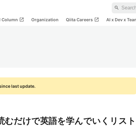
search
open_in_new
open_in_new
al Column
Organization
Qiita Careers
AI x Dev x Tea
ince last update.
読むだけで英語を学んでいくリスト