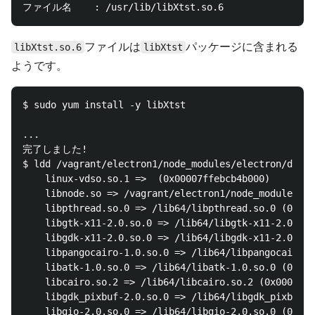
ファイルは
パッケージに含まれる
libXtst.so.6
libXtst
ようです。
$ sudo yum install -y libXtst

...

完了しました!

$ ldd /vagrant/electron1/node_modules/electron/dist/
	linux-vdso.so.1 =>  (0x00007ffebcb4b000)

	libnode.so => /vagrant/electron1/node_modules/electron/dist/libnode.so (0x00007efeb127c000)

	libpthread.so.0 => /lib64/libpthread.so.0 (0x00007efeb1054000)

	libgtk-x11-2.0.so.0 => /lib64/libgtk-x11-2.0.so.0 (0x00007efeb09d2000)

	libgdk-x11-2.0.so.0 => /lib64/libgdk-x11-2.0.so.0 (0x00007efeb0711000)

	libpangocairo-1.0.so.0 => /lib64/libpangocairo-1.0.so.0 (0x00007efeb0503000)

	libatk-1.0.so.0 => /lib64/libatk-1.0.so.0 (0x00007efeb02dd000)

	libcairo.so.2 => /lib64/libcairo.so.2 (0x00007efeaffb5000)

	libgdk_pixbuf-2.0.so.0 => /lib64/libgdk_pixbuf-2.0.so.0 (0x00007efeafd8c000)

	libgio-2.0.so.0 => /lib64/libgio-2.0.so.0 (0x00007efeaf9f8000)
