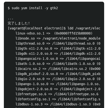
$ sudo yum install -y gtk2

...

完了しました!

[vagrant@localhost electron1]$ ldd /vagrant/electron
	linux-vdso.so.1 =>  (0x00007ffd15b88000)

	libnode.so => /vagrant/electron1/node_modules/electron/dist/libnode.so (0x00007f87aaf2b000)

	libpthread.so.0 => /lib64/libpthread.so.0 (0x00007f87aad03000)

	libgtk-x11-2.0.so.0 => /lib64/libgtk-x11-2.0.so.0 (0x00007f87aa681000)

	libgdk-x11-2.0.so.0 => /lib64/libgdk-x11-2.0.so.0 (0x00007f87aa3c0000)

	libpangocairo-1.0.so.0 => /lib64/libpangocairo-1.0.so.0 (0x00007f87aa1b2000)

	libatk-1.0.so.0 => /lib64/libatk-1.0.so.0 (0x00007f87a9f8c000)

	libcairo.so.2 => /lib64/libcairo.so.2 (0x00007f87a9c64000)

	libgdk_pixbuf-2.0.so.0 => /lib64/libgdk_pixbuf-2.0.so.0 (0x00007f87a9a3b000)

	libgio-2.0.so.0 => /lib64/libgio-2.0.so.0 (0x00007f87a96a7000)

	libpango-1.0.so.0 => /lib64/libpango-1.0.so.0 (0x00007f87a945c000)

	libgobject-2.0.so.0 => /lib64/libgobject-2.0.so.0 (0x00007f87a920b000)

	libfreetype.so.6 => /lib64/libfreetype.so.6 (0x00007f87a8f65000)

	libfontconfig.so.1 => /lib64/libfontconfig.so.1 (0x00007f87a8d28000)

	libdbus-1.so.3 => /lib64/libdbus-1.so.3 (0x00007f87a8adf000)
