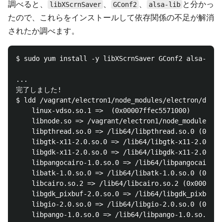
調べると、
、
、
と分かっ
libXScrnSaver
GConf2
alsa-lib
たので、これらをインストールして依存関係の不足が解消
されたか調べます。
$ sudo yum install -y libXScrnSaver GConf2 alsa-lib

...

完了しました!

$ ldd /vagrant/electron1/node_modules/electron/dist/
	linux-vdso.so.1 =>  (0x00007ffec5571000)

	libnode.so => /vagrant/electron1/node_modules/electron/dist/libnode.so (0x00007f5cbb08e000)

	libpthread.so.0 => /lib64/libpthread.so.0 (0x00007f5cbae66000)

	libgtk-x11-2.0.so.0 => /lib64/libgtk-x11-2.0.so.0 (0x00007f5cba7e4000)

	libgdk-x11-2.0.so.0 => /lib64/libgdk-x11-2.0.so.0 (0x00007f5cba523000)

	libpangocairo-1.0.so.0 => /lib64/libpangocairo-1.0.so.0 (0x00007f5cba315000)

	libatk-1.0.so.0 => /lib64/libatk-1.0.so.0 (0x00007f5cba0ef000)

	libcairo.so.2 => /lib64/libcairo.so.2 (0x00007f5cb9dc7000)

	libgdk_pixbuf-2.0.so.0 => /lib64/libgdk_pixbuf-2.0.so.0 (0x00007f5cb9b9e000)

	libgio-2.0.so.0 => /lib64/libgio-2.0.so.0 (0x00007f5cb980a000)

	libpango-1.0.so.0 => /lib64/libpango-1.0.so.0 (0x00007f5cb95bf000)
