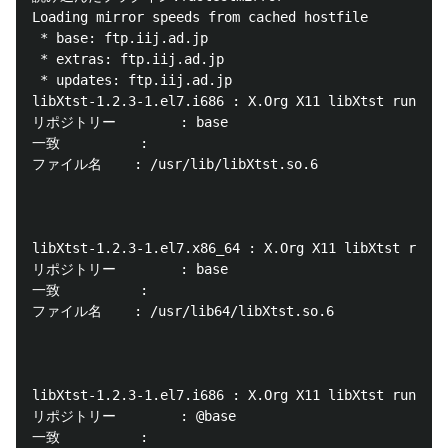
Loading mirror speeds from cached hostfile

 * base: ftp.iij.ad.jp

 * extras: ftp.iij.ad.jp

 * updates: ftp.iij.ad.jp

libXtst-1.2.3-1.el7.i686 : X.Org X11 libXtst runtime
リポジトリー        : base

一致          :

ファイル名    : /usr/lib/libXtst.so.6

libXtst-1.2.3-1.el7.x86_64 : X.Org X11 libXtst runti
リポジトリー        : base

一致          :

ファイル名    : /usr/lib64/libXtst.so.6

libXtst-1.2.3-1.el7.i686 : X.Org X11 libXtst runtime
リポジトリー        : @base

一致          :
