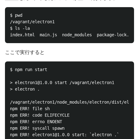
$ pwd

/vagrant/electron1

$ ls -la

ここで実行すると
$ npm run start

> electron1@1.0.0 start /vagrant/electron1

> electron .

/vagrant/electron1/node_modules/electron/dist/electr
npm ERR! file sh

npm ERR! code ELIFECYCLE

npm ERR! errno ENOENT

npm ERR! syscall spawn

npm ERR! electron1@1.0.0 start: `electron .`
