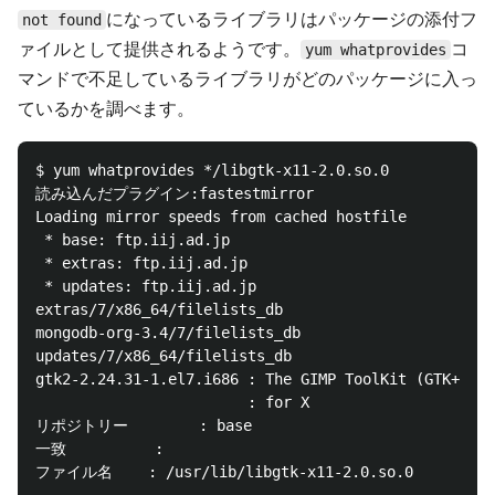
になっているライブラリはパッケージの添付フ
not found
ァイルとして提供されるようです。
コ
yum whatprovides
マンドで不足しているライブラリがどのパッケージに入っ
ているかを調べます。
$ yum whatprovides */libgtk-x11-2.0.so.0

読み込んだプラグイン:fastestmirror

Loading mirror speeds from cached hostfile

 * base: ftp.iij.ad.jp

 * extras: ftp.iij.ad.jp

 * updates: ftp.iij.ad.jp

extras/7/x86_64/filelists_db                        
mongodb-org-3.4/7/filelists_db                      
updates/7/x86_64/filelists_db                       
gtk2-2.24.31-1.el7.i686 : The GIMP ToolKit (GTK+), a
                        : for X

リポジトリー        : base

一致          :

ファイル名    : /usr/lib/libgtk-x11-2.0.so.0
