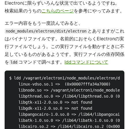
Electronに限らずいろんな状況で出ているようですね。
検索結果のうちの
こちらのページ
を参考にやってみます。
エラー内容をもう一度読んでみると、
とありますがこれ
node_modules/electron/dist/electron
はバイナリファイルです。名前的におそらくElectronの実
行ファイルでしょう。この実行ファイルを動かすときに不
足しているものがあるようです。実行ファイルの依存関係
を
コマンドで調べます。
lddコマンドについて
ldd
$ ldd /vagrant/electron1/node_modules/electron/dist/
	linux-vdso.so.1 =>  (0x00007fffa34a7000)

	libnode.so => /vagrant/electron1/node_modules/electron/dist/libnode.so (0x00007f7904917000)

	libpthread.so.0 => /lib64/libpthread.so.0 (0x00007f79046ef000)

	libgtk-x11-2.0.so.0 => not found

	libgdk-x11-2.0.so.0 => not found

	libpangocairo-1.0.so.0 => /lib64/libpangocairo-1.0.so.0 (0x00007f79044e1000)

	libatk-1.0.so.0 => /lib64/libatk-1.0.so.0 (0x00007f79042bb000)

	libcairo.so.2 => /lib64/libcairo.so.2 (0x00007f7903f93000)
