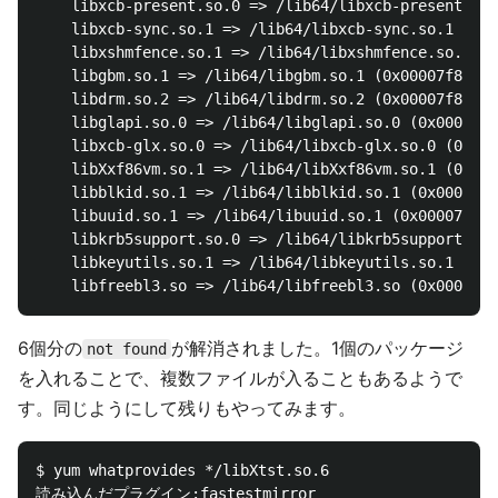
	libxcb-present.so.0 => /lib64/libxcb-present.so.0 (0x00007f879fd2c000)

	libxcb-sync.so.1 => /lib64/libxcb-sync.so.1 (0x00007f879fb24000)

	libxshmfence.so.1 => /lib64/libxshmfence.so.1 (0x00007f879f921000)

	libgbm.so.1 => /lib64/libgbm.so.1 (0x00007f879f715000)

	libdrm.so.2 => /lib64/libdrm.so.2 (0x00007f879f505000)

	libglapi.so.0 => /lib64/libglapi.so.0 (0x00007f879f2d6000)

	libxcb-glx.so.0 => /lib64/libxcb-glx.so.0 (0x00007f879f0ba000)

	libXxf86vm.so.1 => /lib64/libXxf86vm.so.1 (0x00007f879eeb4000)

	libblkid.so.1 => /lib64/libblkid.so.1 (0x00007f879ec74000)

	libuuid.so.1 => /lib64/libuuid.so.1 (0x00007f879ea6f000)

	libkrb5support.so.0 => /lib64/libkrb5support.so.0 (0x00007f879e861000)

	libkeyutils.so.1 => /lib64/libkeyutils.so.1 (0x00007f879e65c000)

6個分の
が解消されました。1個のパッケージ
not found
を入れることで、複数ファイルが入ることもあるようで
す。同じようにして残りもやってみます。
$ yum whatprovides */libXtst.so.6

読み込んだプラグイン:fastestmirror
