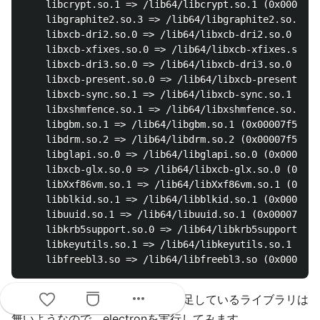
	libcrypt.so.1 => /lib64/libcrypt.so.1 (0x00007f5cafd70000)

	libgraphite2.so.3 => /lib64/libgraphite2.so.3 (0x00007f5cafb42000)

	libxcb-dri2.so.0 => /lib64/libxcb-dri2.so.0 (0x00007f5caf93c000)

	libxcb-xfixes.so.0 => /lib64/libxcb-xfixes.so.0 (0x00007f5caf734000)

	libxcb-dri3.so.0 => /lib64/libxcb-dri3.so.0 (0x00007f5caf531000)

	libxcb-present.so.0 => /lib64/libxcb-present.so.0 (0x00007f5caf32d000)

	libxcb-sync.so.1 => /lib64/libxcb-sync.so.1 (0x00007f5caf126000)

	libxshmfence.so.1 => /lib64/libxshmfence.so.1 (0x00007f5caef23000)

	libgbm.so.1 => /lib64/libgbm.so.1 (0x00007f5caed16000)

	libdrm.so.2 => /lib64/libdrm.so.2 (0x00007f5caeb07000)

	libglapi.so.0 => /lib64/libglapi.so.0 (0x00007f5cae8d7000)

	libxcb-glx.so.0 => /lib64/libxcb-glx.so.0 (0x00007f5cae6bc000)

	libXxf86vm.so.1 => /lib64/libXxf86vm.so.1 (0x00007f5cae4b6000)

	libblkid.so.1 => /lib64/libblkid.so.1 (0x00007f5cae276000)

	libuuid.so.1 => /lib64/libuuid.so.1 (0x00007f5cae071000)

	libkrb5support.so.0 => /lib64/libkrb5support.so.0 (0x00007f5cade62000)

	libkeyutils.so.1 => /lib64/libkeyutils.so.1 (0x00007f5cadc5e000)

more_horiz
がなくなりました。不足しているライブラリは
not found
無いようなので、electronを実行してみます。