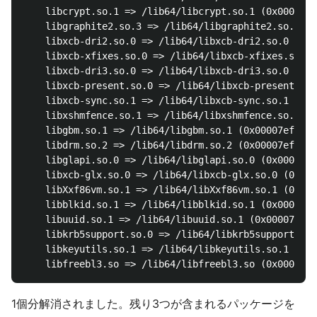
	libcrypt.so.1 => /lib64/libcrypt.so.1 (0x00007efea68ba000)

	libgraphite2.so.3 => /lib64/libgraphite2.so.3 (0x00007efea668b000)

	libxcb-dri2.so.0 => /lib64/libxcb-dri2.so.0 (0x00007efea6486000)

	libxcb-xfixes.so.0 => /lib64/libxcb-xfixes.so.0 (0x00007efea627d000)

	libxcb-dri3.so.0 => /lib64/libxcb-dri3.so.0 (0x00007efea607a000)

	libxcb-present.so.0 => /lib64/libxcb-present.so.0 (0x00007efea5e77000)

	libxcb-sync.so.1 => /lib64/libxcb-sync.so.1 (0x00007efea5c6f000)

	libxshmfence.so.1 => /lib64/libxshmfence.so.1 (0x00007efea5a6c000)

	libgbm.so.1 => /lib64/libgbm.so.1 (0x00007efea5860000)

	libdrm.so.2 => /lib64/libdrm.so.2 (0x00007efea5650000)

	libglapi.so.0 => /lib64/libglapi.so.0 (0x00007efea5421000)

	libxcb-glx.so.0 => /lib64/libxcb-glx.so.0 (0x00007efea5205000)

	libXxf86vm.so.1 => /lib64/libXxf86vm.so.1 (0x00007efea4fff000)

	libblkid.so.1 => /lib64/libblkid.so.1 (0x00007efea4dbf000)

	libuuid.so.1 => /lib64/libuuid.so.1 (0x00007efea4bba000)

	libkrb5support.so.0 => /lib64/libkrb5support.so.0 (0x00007efea49ac000)

	libkeyutils.so.1 => /lib64/libkeyutils.so.1 (0x00007efea47a7000)

1個分解消されました。残り3つが含まれるパッケージを