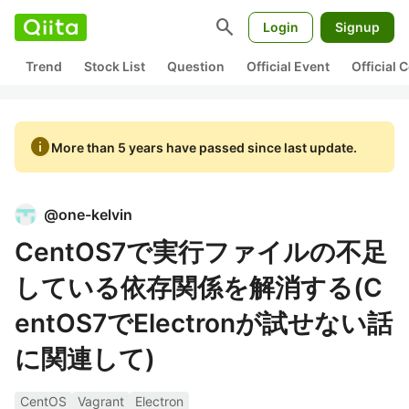
search
Login
Signup
Trend
Stock List
Question
Official Event
Official
info
More than 5 years have passed since last update.
@
one-kelvin
CentOS7で実行ファイルの不足
している依存関係を解消する(C
entOS7でElectronが試せない話
に関連して)
CentOS
Vagrant
Electron