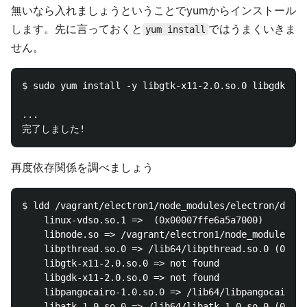
無いなら入れましょうということでyumからインストール
します。先に言っておくと
ではうまくいきま
yum install
せん。
$ sudo yum install -y libgtk-x11-2.0.so.0 libgdk-x11
...

再度依存関係を調べましょう
$ ldd /vagrant/electron1/node_modules/electron/dist/
	linux-vdso.so.1 =>  (0x00007ffe6a5a7000)

	libnode.so => /vagrant/electron1/node_modules/electron/dist/libnode.so (0x00007fad3b667000)

	libpthread.so.0 => /lib64/libpthread.so.0 (0x00007fad3b43f000)

	libgtk-x11-2.0.so.0 => not found

	libgdk-x11-2.0.so.0 => not found

	libpangocairo-1.0.so.0 => /lib64/libpangocairo-1.0.so.0 (0x00007fad3b231000)

	libatk-1.0.so.0 => /lib64/libatk-1.0.so.0 (0x00007fad3b00b000)
