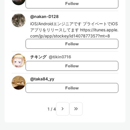
Follow
@
nakan-D128
iOS/Androidエンジニアです プライベートでiOS
アプリをリリースしてます https://itunes.apple.
com/jp/app/stockey/id1407877357?mt=8
Follow
チキング
@
tikin0716
Follow
@
taka84_yy
Follow
navigate_next
keyboard_double_arrow_right
1
/
4