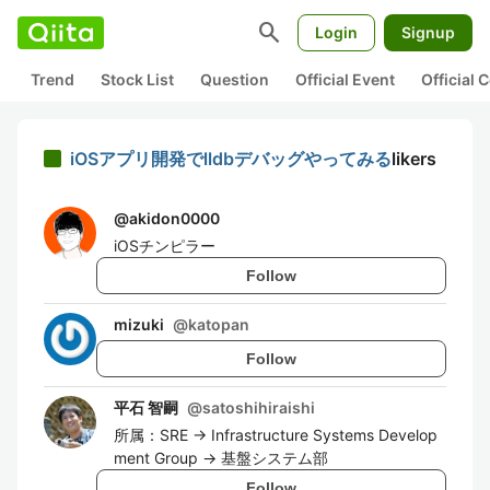
search
Login
Signup
Trend
Stock List
Question
Official Event
Official
iOSアプリ開発でlldbデバッグやってみる
likers
@
akidon0000
iOSチンピラー
Follow
mizuki
@
katopan
Follow
平石 智嗣
@
satoshihiraishi
所属：SRE → Infrastructure Systems Develop
ment Group → 基盤システム部
Follow