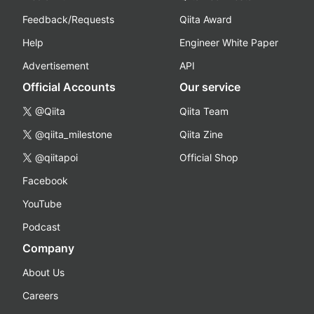
Feedback/Requests
Qiita Award
Help
Engineer White Paper
Advertisement
API
Official Accounts
Our service
@Qiita
Qiita Team
@qiita_milestone
Qiita Zine
@qiitapoi
Official Shop
Facebook
YouTube
Podcast
Company
About Us
Careers