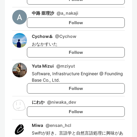
中路 亜理沙
@
a_nakaji
Follow
Cychow♨️
@
Cychow
おなかすいた
Follow
Yuta Mizui
@
mziyut
Software, Infrastructure Engineer @ Founding
Base Co., Ltd.
Follow
にわか
@
niwaka_dev
Follow
Miwa
@
ensan_hcl
Swiftが好き。言語学と自然言語処理に興味があ