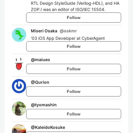
RTL Design StyleGuide (Verilog-HDL), and HA
ZOP.I was an editor of ISO/IEC 15504.
Follow
Miseri Osaka
@
oskmr
'03 iOS App Developer at CyberAgent
Follow
@
maiueo
Follow
@
Qurion
Follow
@
tyomashin
Follow
@
KaleidoKosuke