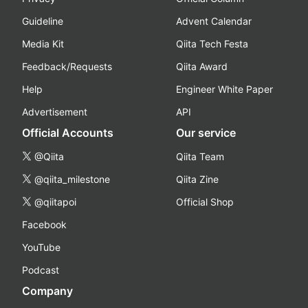
Guideline
Advent Calendar
Media Kit
Qiita Tech Festa
Feedback/Requests
Qiita Award
Help
Engineer White Paper
Advertisement
API
Official Accounts
Our service
@Qiita
Qiita Team
@qiita_milestone
Qiita Zine
@qiitapoi
Official Shop
Facebook
YouTube
Podcast
Company