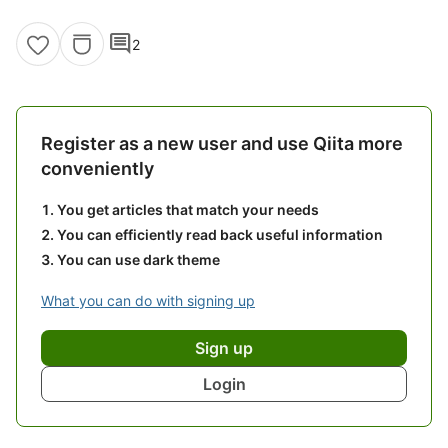
comment
2
Register as a new user and use Qiita more
conveniently
You get articles that match your needs
You can efficiently read back useful information
You can use dark theme
What you can do with signing up
Sign up
Login