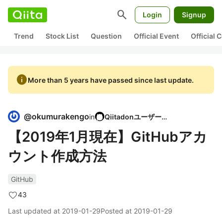
search
Login
Signup
Trend
Stock List
Question
Official Event
Official
info
More than 5 years have passed since last update.
@
okumurakengo
in
Qiitadonユーザー会
【2019年1月現在】GitHubアカ
ウント作成方法
GitHub
43
Last updated at
2019-01-29
Posted at
2019-01-29