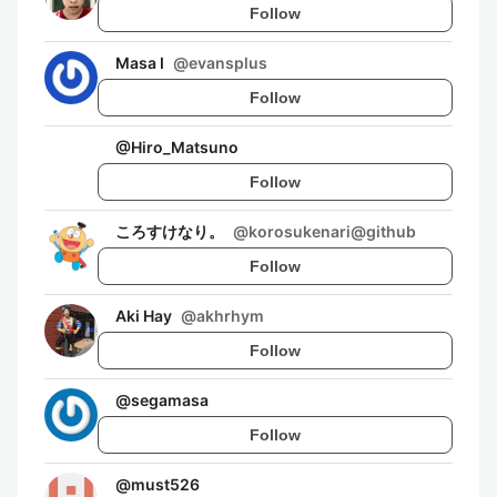
Follow
Masa I
@
evansplus
Follow
@
Hiro_Matsuno
Follow
ころすけなり。
@
korosukenari@github
Follow
Aki Hay
@
akhrhym
Follow
@
segamasa
Follow
@
must526