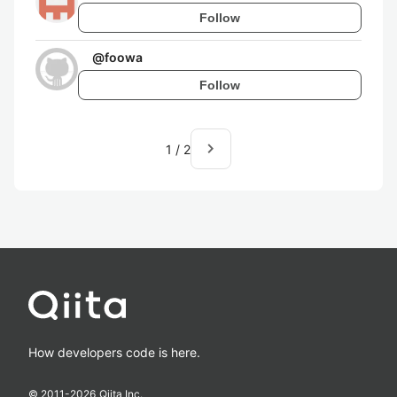
Follow
@
foowa
Follow
navigate_next
1
/
2
How developers code is here.
© 2011-
2026
Qiita Inc.