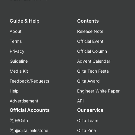
Guide & Help
Contents
About
Release Note
Terms
Official Event
Privacy
Official Column
Guideline
Advent Calendar
Media Kit
Qiita Tech Festa
Feedback/Requests
Qiita Award
Help
Engineer White Paper
Advertisement
API
Official Accounts
Our service
@Qiita
Qiita Team
@qiita_milestone
Qiita Zine