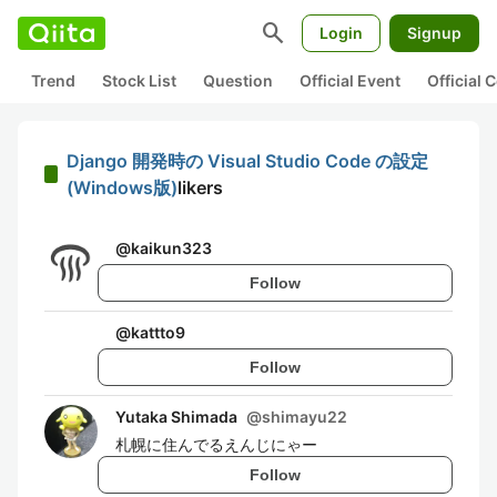
search
Login
Signup
Trend
Stock List
Question
Official Event
Official
Django 開発時の Visual Studio Code の設定
(Windows版)
likers
@
kaikun323
Follow
@
kattto9
Follow
Yutaka Shimada
@
shimayu22
札幌に住んでるえんじにゃー
Follow