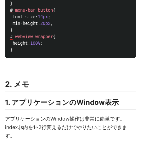
}
#
menu-bar
button
{
font-size
:
14px
;
min-height
:
20px
;
}
#
webview_wrapper
{
height
:
100%
;
}
2. メモ
1. アプリケーションのWindow表示
アプリケーションのWindow操作は非常に簡単です。
index.js内を1~2行変えるだけでやりたいことができま
す。