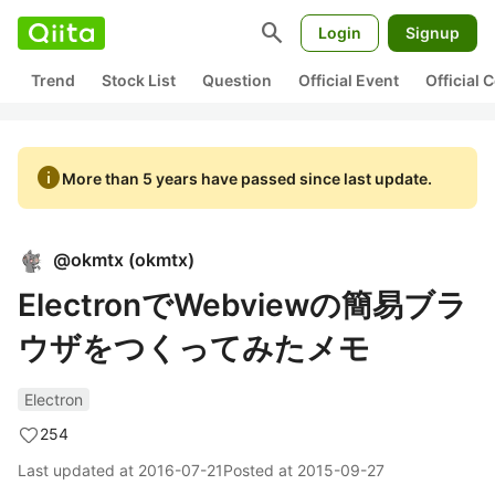
search
Login
Signup
Trend
Stock List
Question
Official Event
Official
info
More than 5 years have passed since last update.
@
okmtx
(
okmtx
)
ElectronでWebviewの簡易ブラ
ウザをつくってみたメモ
Electron
254
Last updated at
2016-07-21
Posted at
2015-09-27