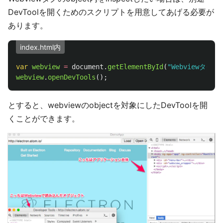
DevToolを開くためのスクリプトを用意してあげる必要が
あります。
index.html内
var
webview
=
document
.
getElementById
(
"
Webviewタグ
webview
.
openDevTools
();
とすると、webviewのobjectを対象にしたDevToolを開
くことができます。