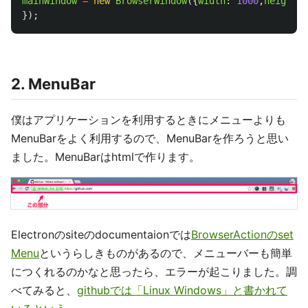
mainWindow
=
new
BrowserWindow
({
width
:
1000
,
height
:
});
2. MenuBar
僕はアプリケーションを利用するときにメニューよりも
MenuBarをよく利用するので、MenuBarを作ろうと思い
ました。MenuBarはhtmlで作ります。
Electronのsiteのdocumentaionでは
BrowserActionのset
Menu
というらしきものがあるので、メニューバーも簡単
につくれるのかなと思ったら、エラーが起こりました。調
べてみると、
githubでは「Linux Windows」と書かれて