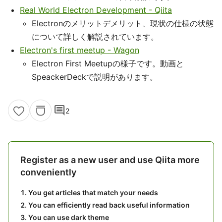
Real World Electron Development - Qiita
Electronのメリットデメリット、現状の仕様の状態
について詳しく解説されています。
Electron's first meetup - Wagon
Electron First Meetupの様子です。動画と
SpeackerDeckで説明があります。
comment
2
Register as a new user and use Qiita more
conveniently
You get articles that match your needs
You can efficiently read back useful information
You can use dark theme