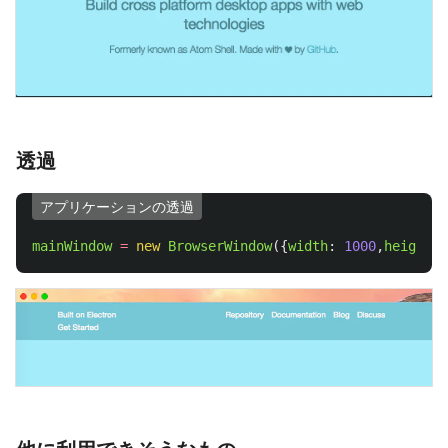
透過
アプリケーションの透過
mainWindow
=
new
BrowserWindow
({
width
:
1000
,
height
: