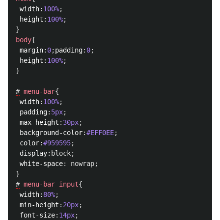
width
:
100%
;
height
:
100%
;
}
body
{
margin
:
0
;
padding
:
0
;
height
:
100%
;
}
#
menu-bar
{
width
:
100%
;
padding
:
5px
;
max-height
:
30px
;
background-color
:
#EFF0EE
;
color
:
#959595
;
display
:
block
;
white-space
:
nowrap
;
}
#
menu-bar
input
{
width
:
80%
;
min-height
:
20px
;
font-size
:
14px
;