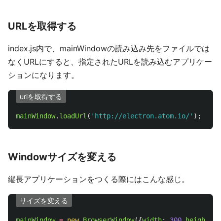
URLを取得する
index.js内で、mainWindowの読み込み先をファイルでは
なくURLにすると、指定されたURLを読み込むアプリケー
ションになります。
urlを取得する
mainWindow
.
loadUrl
(
'
http://electron.atom.io/
'
);
Windowサイズを変える
縦長アプリケーションをつくる際にはこんな感じ。
サイズを変える
mainWindow
=
new
BrowserWindow
({
width
:
300
,
height
:
1