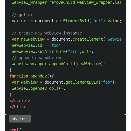
webview_wrapper
.
removeChild
(
webview_wrapper
.
lastChi
// get url
var
url
=
document
.
getElementById
(
"
url
"
).
value
;
// create_new_webview_instanse
var
newWebview
=
document
.
createElement
(
"
webview
"
);
newWebview
.
id
=
"
foo
"
;
newWebview
.
setAttribute
(
"
src
"
,
url
);
// append new_webview
webview_wrapper
.
appendChild
(
newWebview
);
}
function
opendev
(){
var
webview
=
document
.
getElementById
(
"
foo
"
);
webview
.
openDevTools
();
}
</script>
</html>
style.css
html
{