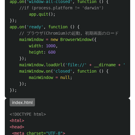
app
.
on
(
'
window-all-closed
'
,
function 
()
{
//if (process.platform != 'darwin')
app
.
quit
();
});
app
.
on
(
'
ready
'
,
function 
()
{
// ブラウザ(Chromium)の起動, 初期画面のロード
mainWindow
=
new
BrowserWindow
({
width
:
1000
,
height
:
600
});
mainWindow
.
loadUrl
(
'
file://
'
+
__dirname
+
'
/ind
mainWindow
.
on
(
'
closed
'
,
function 
()
{
mainWindow
=
null
;
});
});
index.html
<!DOCTYPE html>
<html>
<head>
<meta
charset=
"UTF-8"
>