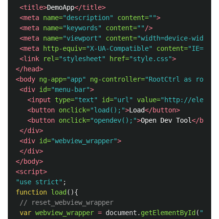
<title>
DemoApp
</title>
<meta
name=
"description"
content=
""
>
<meta
name=
"keywords"
content=
""
/>
<meta
name=
"viewport"
content=
"width=device-width,i
<meta
http-equiv=
"X-UA-Compatible"
content=
"IE=edge
<link
rel=
"stylesheet"
href=
"style.css"
>
</head>
<body
ng-app=
"app"
ng-controller=
"RootCtrl as root"
>
<div
id=
"menu-bar"
>
<input
type=
"text"
id=
"url"
value=
"http://electr
<button
onclick=
"load();"
>
Load
</button>
<button
onclick=
"opendev();"
>
Open Dev Tool
</butto
</div>
<div
id=
"webview_wrapper"
>
</div>
</body>
<script>
"
use strict
"
;
function
load
(){
// reset_webview_wrapper
var
webview_wrapper
=
document
.
getElementById
(
"
webv