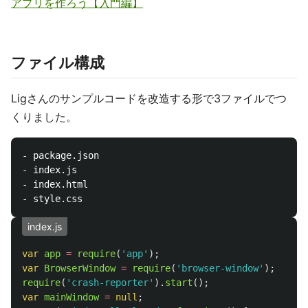
アプリを作ろう【入門編】
ファイル構成
Ligさんのサンプルコードを改造する形で3ファイルでつ
くりました。
- package.json

- index.js

- index.html

index.js
var
app
=
require
(
'
app
'
);
var
BrowserWindow
=
require
(
'
browser-window
'
);
require
(
'
crash-reporter
'
).
start
();
var
mainWindow
=
null
;