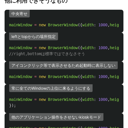
他に利用できそうなもの
中央寄せ
mainWindow
=
new
BrowserWindow
({
width
:
1000
,
height
:
leftとtopからの場所指定
mainWindow
=
new
BrowserWindow
({
width
:
1000
,
height
:
//right,bottomは標準ではできなさそう
アイコンクリック等で表示させるため起動時に表示しない
mainWindow
=
new
BrowserWindow
({
width
:
1000
,
height
:
常に全てのWindowの上位に来るようにする
mainWindow
=
new
BrowserWindow
({
width
:
1000
,
height
:
});
他のアプリケーション操作をさせないkioskモード