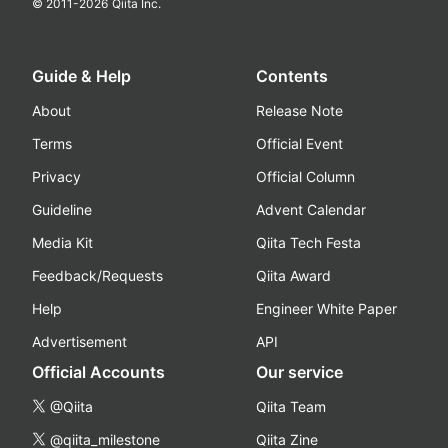
© 2011-
2026
Qiita Inc.
Guide & Help
Contents
About
Release Note
Terms
Official Event
Privacy
Official Column
Guideline
Advent Calendar
Media Kit
Qiita Tech Festa
Feedback/Requests
Qiita Award
Help
Engineer White Paper
Advertisement
API
Official Accounts
Our service
@Qiita
Qiita Team
@qiita_milestone
Qiita Zine