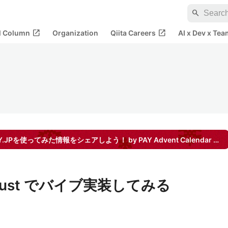
search
open_in_new
open_in_new
al Column
Organization
Qiita Careers
AI x Dev x Tea
.JPを使ってみた情報をシェアしよう！ by PAY
Advent Calendar
202
を Rust でバイブ実装してみる