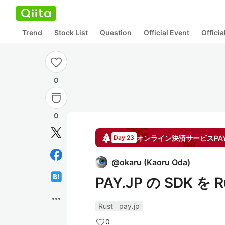
Trend
Stock List
Question
Official Event
Offici
0
0
オンライン決済サービスPAY
Day 23
@
okaru
(
Kaoru Oda
)
PAY.JP の SDK 
more_horiz
Rust
pay.jp
0