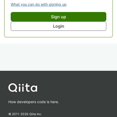
What you can do with signing up
Sign up
Login
How developers code is here.
© 2011-
2026
Qiita Inc.