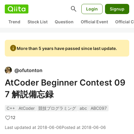
search
Login
Signup
Trend
Stock List
Question
Official Event
Official
info
More than 5 years have passed since last update.
@
ofutonton
AtCoder Beginner Contest 09
7 解説備忘録
C++
AtCoder
競技プログラミング
abc
ABC097
12
Last updated at
2018-06-06
Posted at
2018-06-06