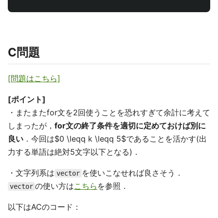
C問題
[問題はこちら]
[ポイント]
・またまたfor文を2回使うことを恐れすぎて余計に考えて
しまったが，
for文の終了条件を適切に定めておけば別に
良い
．今回は$0 \leqq k \leqq 5$であることを活かす(出
力する単語は絶対5文字以下となる)．
・文字列系は
を使いこなせれば良さそう．
vector
の使い方は
こちら
を参照．
vector
以下はACのコード：