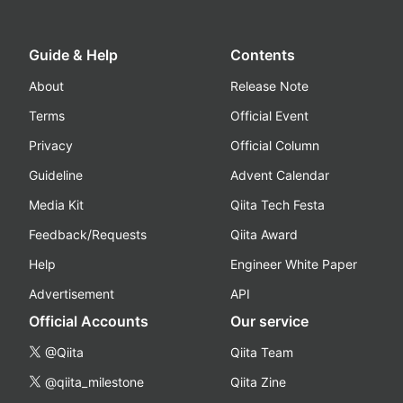
Guide & Help
Contents
About
Release Note
Terms
Official Event
Privacy
Official Column
Guideline
Advent Calendar
Media Kit
Qiita Tech Festa
Feedback/Requests
Qiita Award
Help
Engineer White Paper
Advertisement
API
Official Accounts
Our service
@Qiita
Qiita Team
@qiita_milestone
Qiita Zine