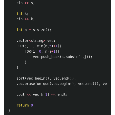
cin
>>
s
;
int
k
;
cin
>>
k
;
int
n
=
s
.
size
();
vector
<
string
>
vec
;
FOR
(
j
,
1
,
min
(
n
,
5
)
+
1
){
FOR
(
i
,
0
,
n
-
j
+
1
){
vec
.
push_back
(
s
.
substr
(
i
,
j
));
}
}
sort
(
vec
.
begin
(),
vec
.
end
());
vec
.
erase
(
unique
(
vec
.
begin
(),
vec
.
end
()),
vec
.
en
cout
<<
vec
[
k
-
1
]
<<
endl
;
return
0
;
}