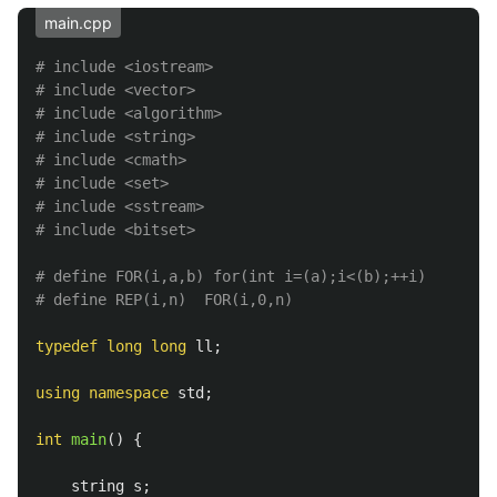
main.cpp
# include <iostream>

# include <vector>

# include <algorithm>

# include <string>

# include <cmath>

# include <set>

# include <sstream>

# define FOR(i,a,b) for(int i=(a);i<(b);++i)

typedef
long
long
ll
;
using
namespace
std
;
int
main
()
{
string
s
;