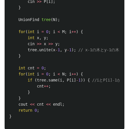
cin
>>
P
[
i
];
}
UnionFind
tree
(
N
);
for
(
int
i
=
0
;
i
<
M
;
i
++
)
{
int
x
,
y
;
cin
>>
x
>>
y
;
tree
.
unite
(
x
-
1
,
y
-
1
);
// x-1の木とy-1の木を
}
int
cnt
=
0
;
for
(
int
i
=
0
;
i
<
N
;
i
++
)
{
if
(
tree
.
same
(
i
,
P
[
i
]
-
1
))
{
//iとP[i]-1
cnt
++
;
}
}
cout
<<
cnt
<<
endl
;
return
0
;
}