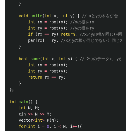
}
void
unite
(
int
x
,
int
y
)
{
// xとyの木を併合
int
rx
=
root
(
x
);
//xの根をrx
int
ry
=
root
(
y
);
//yの根をry
if
(
rx
==
ry
)
return
;
//xとyの根が同じ(=同じ
par
[
rx
]
=
ry
;
//xとyの根が同じでない(=同じ木にな
}
bool
same
(
int
x
,
int
y
)
{
// 2つのデータx, yが属
int
rx
=
root
(
x
);
int
ry
=
root
(
y
);
return
rx
==
ry
;
}
};
int
main
()
{
int
N
,
M
;
cin
>>
N
>>
M
;
vector
<
int
>
P
(
N
);
for
(
int
i
=
0
;
i
<
N
;
i
++
){