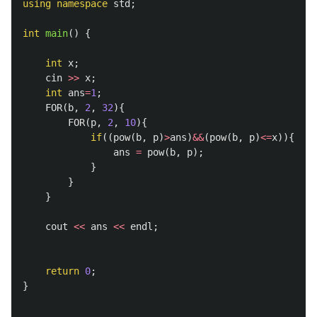
using
namespace
std
;
int
main
()
{
int
x
;
cin
>>
x
;
int
ans
=
1
;
FOR
(
b
,
2
,
32
){
FOR
(
p
,
2
,
10
){
if
((
pow
(
b
,
p
)
>
ans
)
&&
(
pow
(
b
,
p
)
<=
x
)){
ans
=
pow
(
b
,
p
);
}
}
}
cout
<<
ans
<<
endl
;
return
0
;
}