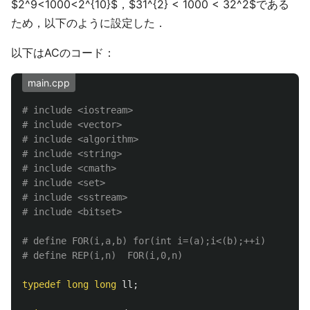
$2^9<1000<2^{10}$，$31^{2} < 1000 < 32^2$である
ため，以下のように設定した．
以下はACのコード：
main.cpp
# include <iostream>

# include <vector>

# include <algorithm>

# include <string>

# include <cmath>

# include <set>

# include <sstream>

# define FOR(i,a,b) for(int i=(a);i<(b);++i)

typedef
long
long
ll
;