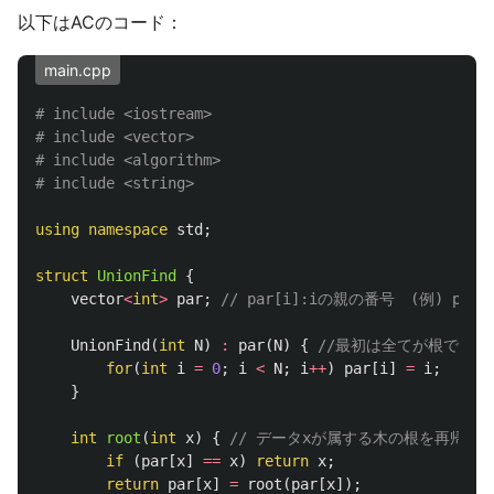
以下はACのコード：
main.cpp
# include <iostream>

# include <vector>

# include <algorithm>

using
namespace
std
;
struct
UnionFind
{
vector
<
int
>
par
;
// par[i]:iの親の番号　(例) par[3
UnionFind
(
int
N
)
:
par
(
N
)
{
//最初は全てが根である
for
(
int
i
=
0
;
i
<
N
;
i
++
)
par
[
i
]
=
i
;
}
int
root
(
int
x
)
{
// データxが属する木の根を再帰で得る：
if
(
par
[
x
]
==
x
)
return
x
;
return
par
[
x
]
=
root
(
par
[
x
]);