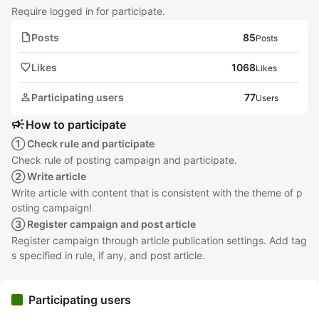
Require logged in for participate.
note
Posts
85
Posts
favorite
Likes
1068
Likes
person
Participating users
77
Users
campaign
How to participate
① Check rule and participate
Check rule of posting campaign and participate.
② Write article
Write article with content that is consistent with the theme of p
osting campaign!
③ Register campaign and post article
Register campaign through article publication settings. Add tag
s specified in rule, if any, and post article.
Participating users