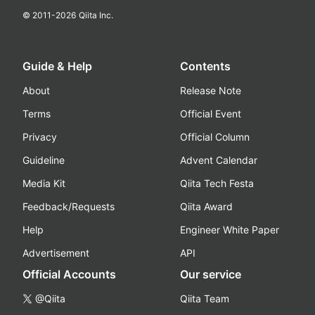
© 2011-
2026
Qiita Inc.
Guide & Help
Contents
About
Release Note
Terms
Official Event
Privacy
Official Column
Guideline
Advent Calendar
Media Kit
Qiita Tech Festa
Feedback/Requests
Qiita Award
Help
Engineer White Paper
Advertisement
API
Official Accounts
Our service
@Qiita
Qiita Team