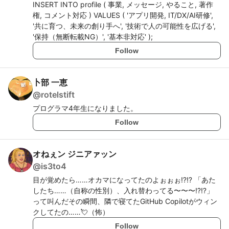
INSERT INTO profile ( 事業, メッセージ, やること, 著作
権, コメント対応 ) VALUES ( 'アプリ開発, IT/DX/AI研修',
'共に育つ、未来の創り手へ', '技術で人の可能性を広げる',
'保持（無断転載NG）', '基本非対応' );
Follow
卜部 一恵
@
rotelstift
プログラマ4年生になりました。
Follow
オねぇン ジニアァッン
@
is3to4
目が覚めたら……オカマになってたのよぉぉぉ⁉️⁉️ 「あた
したち……（自称の性別）、入れ替わってる〜〜〜⁉️⁉️」
って叫んだその瞬間、隣で寝てたGitHub Copilotがウィン
クしてたの……💘（怖）
Follow