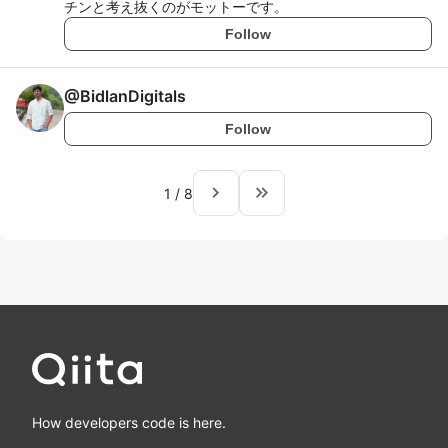
チンと考え抜くのがモットーです。
Follow
@
BidlanDigitals
Follow
navigate_next
keyboard_double_arrow_right
1
/
8
How developers code is here.