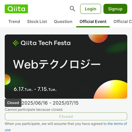
search
Login
Signup
Trend
Stock List
Question
Official Event
Official
2025/06/16 - 2025/07/15
Closed
Cannot participate because closed.
Closed
When you participate, we will assume that you have agreed to
the terms of
use