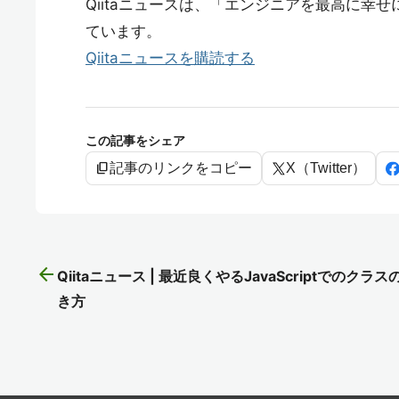
Qiitaニュースは、「エンジニアを最高に幸せに
ています。
Qiitaニュースを購読する
この記事をシェア
content_copy
記事のリンクをコピー
X（Twitter）
arrow_back
Qiitaニュース | 最近良くやるJavaScriptでのクラス
き方