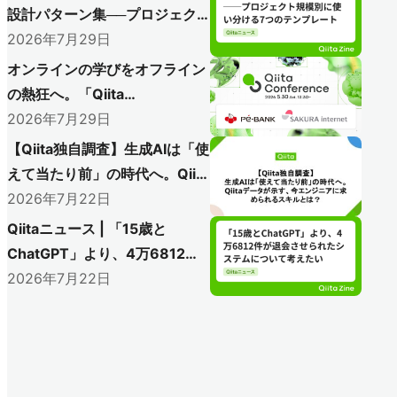
設計パターン集──プロジェク
ト規模別に使い分ける7つのテ
2026年7月29日
ンプレート
オンラインの学びをオフライン
の熱狂へ。「Qiita
Conference 2026」で初のア
2026年7月29日
フターイベント開催レポート
【Qiita独自調査】生成AIは「使
〜AI時代のエンジニアリングを語り尽
えて当たり前」の時代へ。Qiita
くした熱い1日をレポート〜
データが示す、今エンジニアに
2026年7月22日
求められるスキルとは？
Qiitaニュース | 「15歳と
ChatGPT」より、4万6812件
が退会させられたシステムにつ
2026年7月22日
いて考えたい