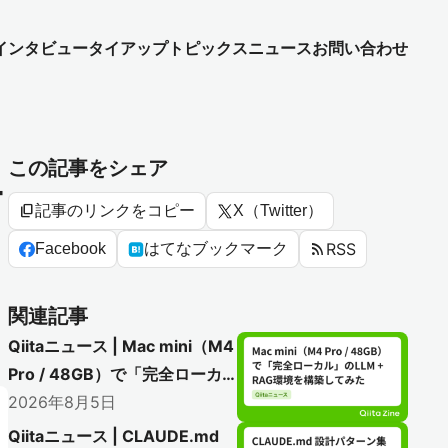
インタビュー
タイアップ
トピックス
ニュース
お問い合わせ
この記事をシェア
テ
content_copy
記事のリンクをコピー
X（Twitter）
rss_feed
RSS
Facebook
はてなブックマーク
関連記事
Qiitaニュース | Mac mini（M4
Pro / 48GB）で「完全ローカ
ル」のLLM + RAG環境を構築
2026年8月5日
してみた
Qiitaニュース | CLAUDE.md