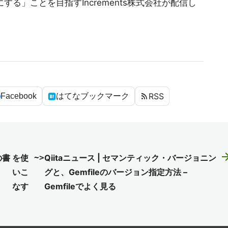
する」ことを目指すIncrements株式会社が配信し
rss_feed
RSS
Facebook
はてなブックマーク
arrow_fo
の書
を使
~>
Qiitaニュース | セマンティック・バージョニン
いこ
グと、Gemfileのバージョン指定方法 –
なす
Gemfileでよく見る