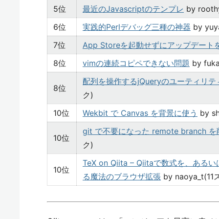
5位
最近のJavascriptのテンプレ
by root
6位
実践的Perlデバッグ三種の神器
by yu
7位
App Storeを起動せずにアップデー
8位
vimの連続コピペできない問題
by fuk
配列を操作するjQueryのユーティリ
8位
ク)
10位
Wekbit で Canvas を背景に使う
by s
git で不要になった remote branc
10位
ク)
TeX on Qiita – Qiitaで数式を
10位
る魔法のブラウザ拡張
by naoya_t(1