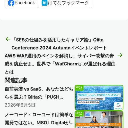
Facebook
はてなブックマーク
arrow_back
「SESの仕組みを活用したキャリア論」Qiita
Conference 2024 Autumnイベントレポート
arrow_forward
AWS WAF運用のペインを解消し、サイバー攻撃の脅
威を防止せよ。世界で「WafCharm」が選ばれる理由
とは
関連記事
自前実装 vs SaaS、あなたはどち
らを選ぶ？Qiitaの「PUSH
ONE」活用術と、SaaSが生み出
2026年8月5日
す開発体験
ノーコード・ローコードは簡単な
開発ではない。MSOL Digitalが実