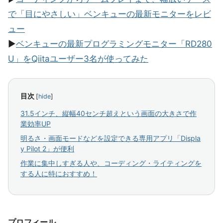
で「目にやさしい」ベンキューの最新モニターをレビ
ュー
▶︎
ベンキューの最新プログラミングモニター「RD280
U」をQiitaユーザー3名が使ってみた
目次
[
hide
]
31.5インチ、縦幅40センチ超えという画面の大きさで作
業効率UP
明るさ・画面モードなどを設定できる専用アプリ「Displa
y Pilot 2」が便利
作業に集中しすぎる人や、コーディング・ライティングを
する人に特におすすめ！
プロフィール