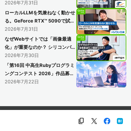
践する、業務改善とAIエージェン
2026年7月31日
ト設計の面白さ
ローカルLLMを気兼ねなく動かせ
る。GeForce RTX™ 5090で試し
たコーディングと＆画像生成のリ
2026年7月31日
アルと「クラウドとの賢い分担」
なぜWebサイトでは「画像最適
化」が重要なのか？ シリコンバレ
ーからImgixが届ける、攻めのUX
2026年7月30日
戦略
「第16回 中高生Rubyプログラミ
ングコンテスト 2026」作品募集
開始！
2026年7月22日
content_copy