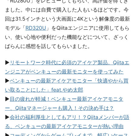
「RD280U」をレビューしてもらい、高評価を得てき
ました。中には自費で購入した人もいるほどです。今
回は31.5インチという大画面に4Kという解像度の最新
モデル「
RD320U
」をQiitaエンジニアに使用してもら
い、使い心地や便利だった機能などについて、ざっく
ばらんに感想を話してもらいました。
▶︎
リモートワーク時代に必須のアイケア製品。Qiitaエ
ンジニアがベンキューの最新モニターを使ってみた
▶︎
ベンキューの最新アイケアモニター「快適やから買
い取ることにした」feat.やめ太郎
▶︎
目の疲れが軽減！ベンキュー最新アイケアモニタ
ー、Qiitaマネージャーも購入！その決め手は？
▶︎
会社の福利厚生としてもアリ！？Qiitaメンバーが語
る、ベンキューの最新アイケアモニターが熱い理由
▶︎
コーディングからゲームプレイまで、幅広いケース