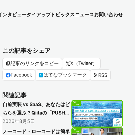
インタビュー
タイアップ
トピックス
ニュース
お問い合わせ
この記事をシェア
content_copy
記事のリンクをコピー
X（Twitter）
rss_feed
RSS
Facebook
はてなブックマーク
関連記事
自前実装 vs SaaS、あなたはど
ちらを選ぶ？Qiitaの「PUSH
ONE」活用術と、SaaSが生み
2026年8月5日
出す開発体験
ノーコード・ローコードは簡単