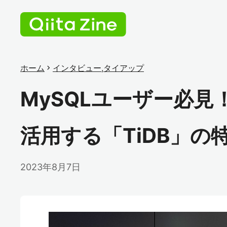
ホーム
chevron_right
インタビュー
,
タイアップ
MySQLユーザー必
活用する「TiDB」の
2023年8月7日