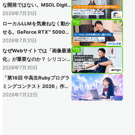
な開発ではない。MSOL Digital
が実践する、業務改善とAIエー
2026年7月31日
ジェント設計の面白さ
ローカルLLMを気兼ねなく動か
せる。GeForce RTX™ 5090で
試したコーディングと＆画像生
2026年7月31日
成のリアルと「クラウドとの賢
なぜWebサイトでは「画像最適
い分担」
化」が重要なのか？ シリコンバ
レーからImgixが届ける、攻め
2026年7月30日
のUX戦略
「第16回 中高生Rubyプログラ
ミングコンテスト 2026」作品
募集開始！
2026年7月22日