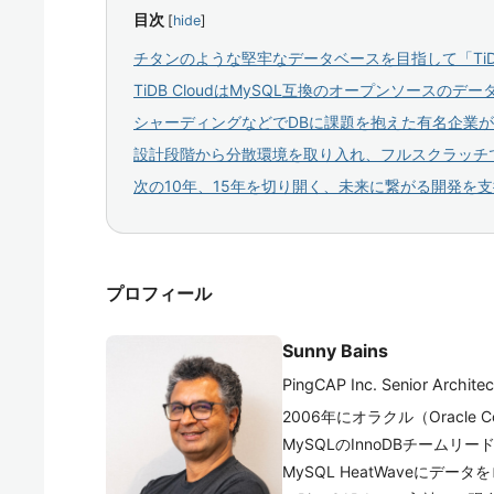
目次
[
hide
]
チタンのような堅牢なデータベースを目指して「Ti
TiDB CloudはMySQL互換のオープンソースのデ
シャーディングなどでDBに課題を抱えた有名企業
設計段階から分散環境を取り入れ、フルスクラッチ
次の10年、15年を切り開く、未来に繋がる開発を
プロフィール
Sunny Bains
PingCAP Inc. Senior Architec
2006年にオラクル（Oracle 
MySQLのInnoDBチーム
MySQL HeatWaveにデ