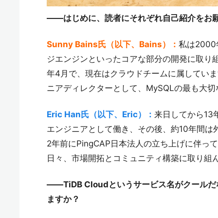
――はじめに、読者にそれぞれ自己紹介をお
Sunny Bains氏（以下、Bains）：
私は200
ジエンジンといったコアな部分の開発に取り組ん
年4月で、現在はクラウドチームに属してい
ニアディレクターとして、MySQLの最も大切
Eric Han氏（以下、Eric）：
来日してから13
エンジニアとして働き、その後、約10年間は
2年前にPingCAP日本法人の立ち上げに伴っ
日々、市場開拓とコミュニティ構築に取り組
――TiDB Cloudというサービス名がク
ますか？