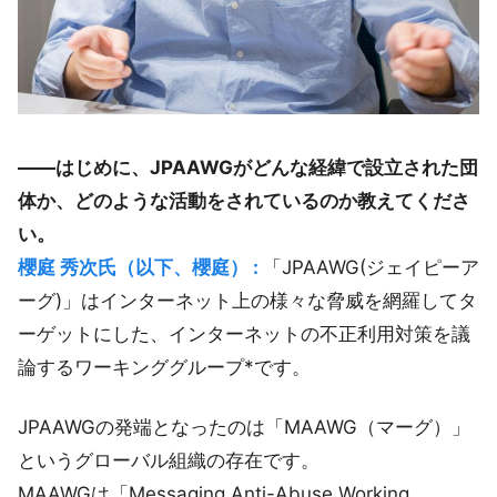
――はじめに、JPAAWGがどんな経緯で設立された団
体か、どのような活動をされているのか教えてくださ
い。
櫻庭 秀次氏（以下、櫻庭） :
「JPAAWG(ジェイピーア
ーグ)」はインターネット上の様々な脅威を網羅してタ
ーゲットにした、インターネットの不正利用対策を議
論するワーキンググループ*です。
JPAAWGの発端となったのは「MAAWG（マーグ）」
というグローバル組織の存在です。
MAAWGは「Messaging Anti-Abuse Working