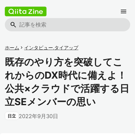
menu
search
ホーム
chevron_right
インタビュー
,
タイアップ
​既存のやり方を突破してこ
れからのDX時代に備えよ！
公共×クラウドで活躍する日
立SEメンバーの思い
2022年9月30日
日立