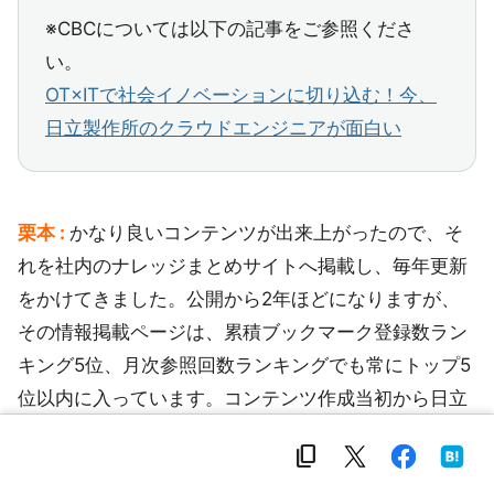
※CBCについては以下の記事をご参照くださ
い。
OT×ITで社会イノベーションに切り込む！今、
日立製作所のクラウドエンジニアが面白い
栗本 :
かなり良いコンテンツが出来上がったので、そ
れを社内のナレッジまとめサイトへ掲載し、毎年更新
をかけてきました。公開から2年ほどになりますが、
その情報掲載ページは、累積ブックマーク登録数ラン
キング5位、月次参照回数ランキングでも常にトップ5
位以内に入っています。コンテンツ作成当初から日立
グループ全体のクラウド活用力の底上げをしたいと思
content_copy
って作成したので、公共分野の色を出さず標準的に利