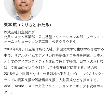
栗本 航（くりもと わたる）
株式会社日立製作所
公共システム事業部 公共基盤ソリューション本部 プラットフ
ォームソリューション第二部 公共クラウドＧ
2004年6月、日立製作所に入社。米国の大学で生物学を専攻する
中で、リアルタイムでアメリカ同時多発テロ事件を体験。日本人
としてのアイデンティティを改めて感じて帰国。日立への入社後
は、文教系のインフラSEとして十数年ほど従事する。その後、
2018年より現職となり、公共領域の案件を中心に、パブリックク
ラウドの提案支援や設計構築支援、人財育成などを担当する。
AWS、Azure、GCPの上位ソリューションアーキテクト資格ホル
ダー。