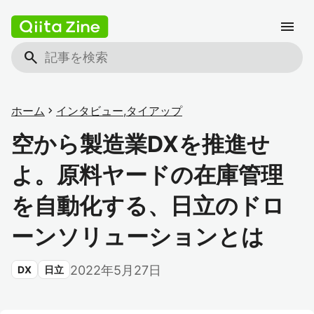
menu
search
ホーム
chevron_right
インタビュー
,
タイアップ
空から製造業DXを推進せ
よ。原料ヤードの在庫管理
を自動化する、日立のドロ
ーンソリューションとは
2022年5月27日
DX
日立