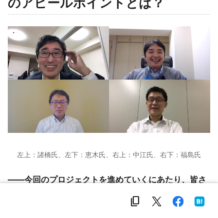
のアピールポイントとは？
左上：諸橋氏、左下：恵木氏、右上：中江氏、右下：福島氏
――今回のプロジェクトを進めていくにあたり、皆さ
んの役割や使った技術、感じた課題や「やりがい」を
content_copy
お話しください。