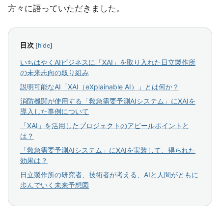
方々に語っていただきました。
目次
[
hide
]
いちはやくAIビジネスに「XAI」を取り入れた日立製作所
の未来志向の取り組み
説明可能なAI「XAI（eXplainable AI）」とは何か？
消防機関が使用する「救急需要予測AIシステム」にXAIを
導入した事例について
「XAI」を活用したプロジェクトのアピールポイントと
は？
「救急需要予測AIシステム」にXAIを実装して、得られた
効果は？
日立製作所の研究者、技術者が考える、AIと人間がともに
歩んでいく未来予想図