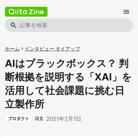
menu
search
ホーム
chevron_right
インタビュー
,
タイアップ
AIはブラックボックス？ 判
断根拠を説明する「XAI」を
活用して社会課題に挑む日
立製作所
2021年2月1日
プロダクト
日立