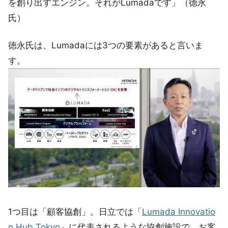
を創り出すエンジン。それがLumadaです」（德永
氏）
徳永氏は、Lumadaには3つの要素があると言いま
す。
1つ目は「顧客協創」。日立では「
Lumada Innovatio
n Hub Tokyo
」に代表されるような協創施設で、お客