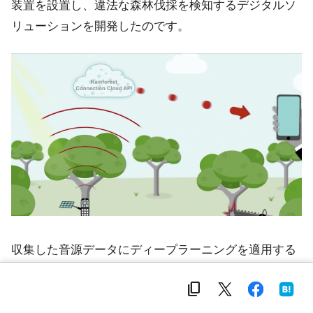
装置を設置し、違法な森林伐採を検知するデジタルソ
リューションを開発したのです。
収集した音源データにディープラーニングを適用する
ことで、例えば動物が通常発する鳴き声と、侵入者が
content_copy
近づいたときに発する鳴き声の違いを検知し、アラー
トを発する仕様に設計されています。もちろん、熱帯