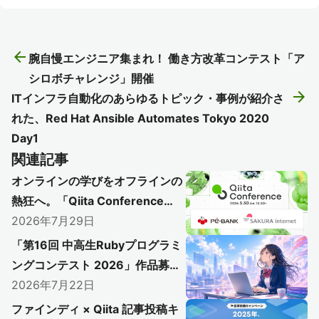
arrow_back
腕自慢エンジニア集まれ！ 働き方改革コンテスト「ア
シロボチャレンジ」開催
arrow_forward
ITインフラ自動化のあらゆるトピック・事例が紹介さ
れた、Red Hat Ansible Automates Tokyo 2020
Day1
関連記事
オンラインの学びをオフラインの
熱狂へ。「Qiita Conference
2026」で初のアフターイベント
2026年7月29日
開催レポート
「第16回 中高生Rubyプログラミ
〜AI時代のエンジニアリングを語り尽く
ングコンテスト 2026」作品募集
した熱い1日をレポート〜
開始！
2026年7月22日
ファインディ × Qiita 記事投稿キ