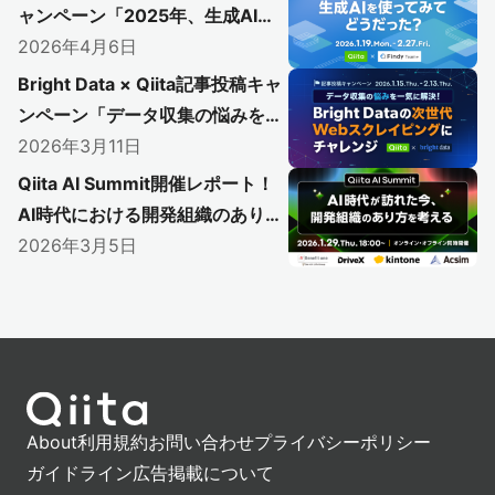
ャンペーン「2025年、生成AIを
使ってみてどうだった？」結果発
2026年4月6日
表！
Bright Data × Qiita記事投稿キャ
ンペーン「データ収集の悩みを一
気に解決！Bright Dataの次世代
2026年3月11日
Webスクレイピングにチャレン
Qiita AI Summit開催レポート！
ジ」結果発表！
AI時代における開発組織のあり方
とは？
2026年3月5日
About
利用規約
お問い合わせ
プライバシーポリシー
ガイドライン
広告掲載について