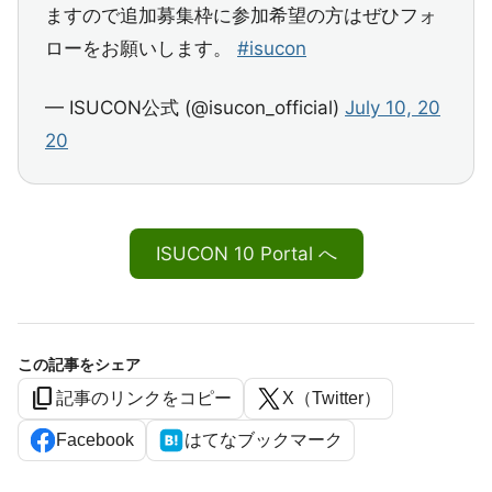
ますので追加募集枠に参加希望の方はぜひフォ
ローをお願いします。
#isucon
— ISUCON公式 (@isucon_official)
July 10, 20
20
ISUCON 10 Portal へ
この記事をシェア
content_copy
記事のリンクをコピー
X（Twitter）
Facebook
はてなブックマーク