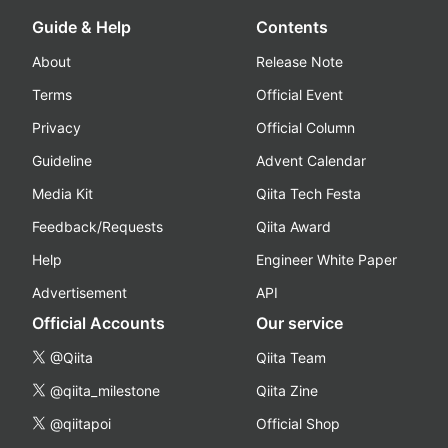
Guide & Help
Contents
About
Release Note
Terms
Official Event
Privacy
Official Column
Guideline
Advent Calendar
Media Kit
Qiita Tech Festa
Feedback/Requests
Qiita Award
Help
Engineer White Paper
Advertisement
API
Official Accounts
Our service
@Qiita
Qiita Team
@qiita_milestone
Qiita Zine
@qiitapoi
Official Shop