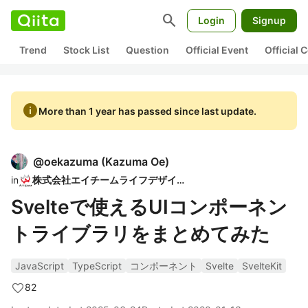
search
Login
Signup
Trend
Stock List
Question
Official Event
Official
info
More than 1 year has passed since last update.
@
oekazuma
(
Kazuma Oe
)
in
株式会社エイチームライフデザイン
Svelteで使えるUIコンポーネン
トライブラリをまとめてみた
JavaScript
TypeScript
コンポーネント
Svelte
SvelteKit
82