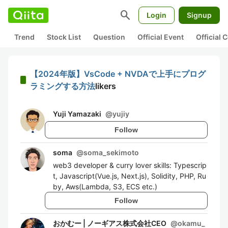
search
Login
Signup
Trend
Stock List
Question
Official Event
Official
【2024年版】VsCode + NVDAで上手にプログ
ラミングする方法
likers
Yuji Yamazaki
@
yujiy
Follow
soma
@
soma_sekimoto
web3 developer & curry lover skills: Typescrip
t, Javascript(Vue.js, Next.js), Solidity, PHP, Ru
by, Aws(Lambda, S3, ECS etc.)
Follow
おかむー | ノーギアス株式会社CEO
@
okamu_