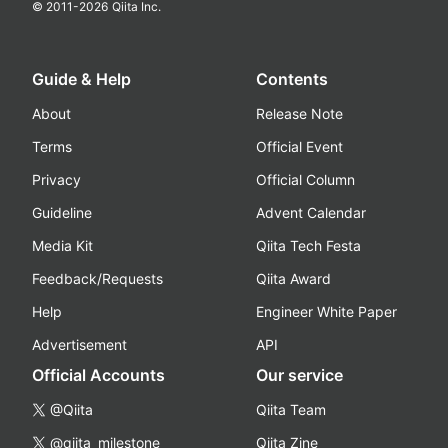
© 2011-
2026
Qiita Inc.
Guide & Help
Contents
About
Release Note
Terms
Official Event
Privacy
Official Column
Guideline
Advent Calendar
Media Kit
Qiita Tech Festa
Feedback/Requests
Qiita Award
Help
Engineer White Paper
Advertisement
API
Official Accounts
Our service
@Qiita
Qiita Team
@qiita_milestone
Qiita Zine