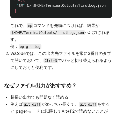
ep
(){
"
$@
"
 &> 
$HOME
}
これで、
コマンドを先頭につければ、結果が
ep
へ出力されま
$HOME/TerminalOutputs/firstLog.json
す。
例：
ep git log
VsCodeでは、この出力先ファイルを常に3番目のタブ
で開いておいて、
でパッと切り替えられるよう
Ctrl+3
にしておくと便利です。
なぜファイル出力がおすすめ？
超長い出力でも問題なく読める
例えば
がめっちゃ長くて、
をする
git diff
git diff
と pagerモード に以降してAlt+F2で読めないことが