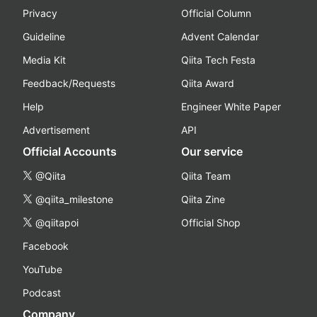
Privacy
Official Column
Guideline
Advent Calendar
Media Kit
Qiita Tech Festa
Feedback/Requests
Qiita Award
Help
Engineer White Paper
Advertisement
API
Official Accounts
Our service
@Qiita
Qiita Team
@qiita_milestone
Qiita Zine
@qiitapoi
Official Shop
Facebook
YouTube
Podcast
Company