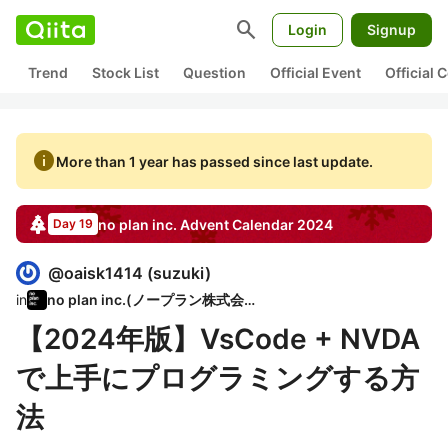
search
Login
Signup
Trend
Stock List
Question
Official Event
Official
info
More than 1 year has passed since last update.
no plan inc.
Advent Calendar
2024
Day 19
@
oaisk1414
(
suzuki
)
in
no plan inc.(ノープラン株式会社)
【2024年版】VsCode + NVDA
で上手にプログラミングする方
法