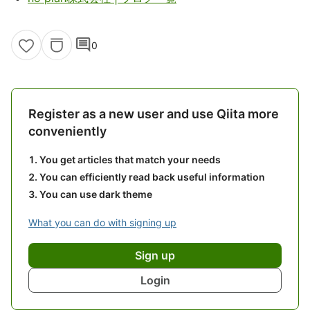
comment
0
Register as a new user and use Qiita more
conveniently
You get articles that match your needs
You can efficiently read back useful information
You can use dark theme
What you can do with signing up
Sign up
Login