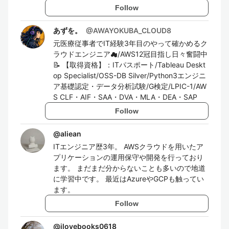
Follow
あずを。
@
AWAYOKUBA_CLOUD8
元医療従事者でIT経験3年目のやって確かめるク
ラウドエンジニア☁︎/AWS12冠目指し日々奮闘中
📝 【取得資格】：ITパスポート/Tableau Deskt
op Specialist/OSS-DB Silver/Python3エンジニ
ア基礎認定・データ分析試験/G検定/LPIC-1/AW
S CLF・AIF・SAA・DVA・MLA・DEA・SAP
Follow
@
aliean
ITエンジニア歴3年。 AWSクラウドを用いたア
プリケーションの運用保守や開発を行っており
ます。 まだまだ分からないことも多いので地道
に学習中です。 最近はAzureやGCPも触ってい
ます。
Follow
@
ilovebooks0618