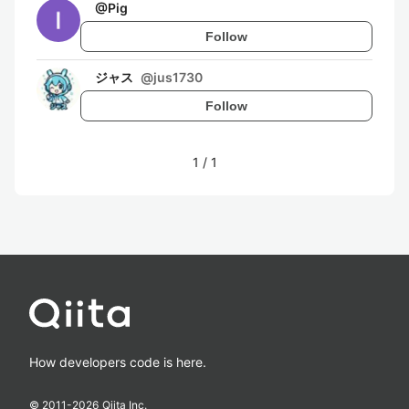
@
Pig
Follow
ジャス
@
jus1730
Follow
1
/
1
How developers code is here.
© 2011-
2026
Qiita Inc.