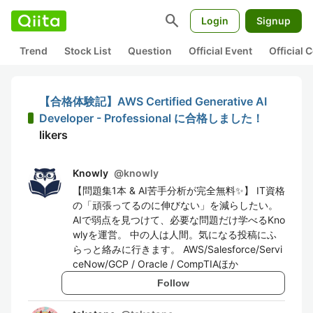
search
Login
Signup
Trend
Stock List
Question
Official Event
Official
【合格体験記】AWS Certified Generative AI
Developer - Professional に合格しました！
likers
Knowly
@
knowly
【問題集1本 & AI苦手分析が完全無料✨】 IT資格
の「頑張ってるのに伸びない」を減らしたい。
AIで弱点を見つけて、必要な問題だけ学べるKno
wlyを運営。 中の人は人間。気になる投稿にふ
らっと絡みに行きます。 AWS/Salesforce/Servi
ceNow/GCP / Oracle / CompTIAほか
Follow