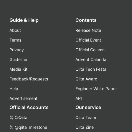
Guide & Help
Contents
About
Release Note
Terms
Official Event
Privacy
Official Column
Guideline
Advent Calendar
Media Kit
Qiita Tech Festa
Feedback/Requests
Qiita Award
Help
Engineer White Paper
Advertisement
API
Official Accounts
Our service
@Qiita
Qiita Team
@qiita_milestone
Qiita Zine