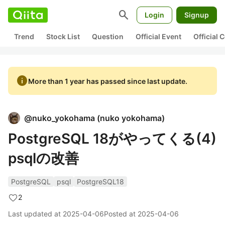
search
Login
Signup
Trend
Stock List
Question
Official Event
Official
info
More than 1 year has passed since last update.
@
nuko_yokohama
(
nuko yokohama
)
PostgreSQL 18がやってくる(4)
psqlの改善
PostgreSQL
psql
PostgreSQL18
2
Last updated at
2025-04-06
Posted at
2025-04-06