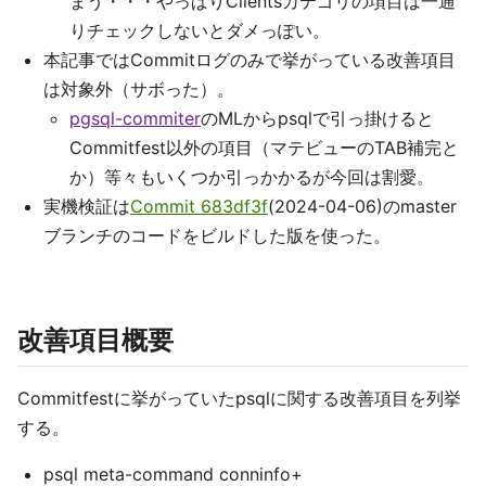
まう・・・やっぱりClientsカテゴリの項目は一通
りチェックしないとダメっぽい。
本記事ではCommitログのみで挙がっている改善項目
は対象外（サボった）。
pgsql-commiter
のMLからpsqlで引っ掛けると
Commitfest以外の項目（マテビューのTAB補完と
か）等々もいくつか引っかかるが今回は割愛。
実機検証は
Commit 683df3f
(2024-04-06)のmaster
ブランチのコードをビルドした版を使った。
改善項目概要
Commitfestに挙がっていたpsqlに関する改善項目を列挙
する。
psql meta-command conninfo+