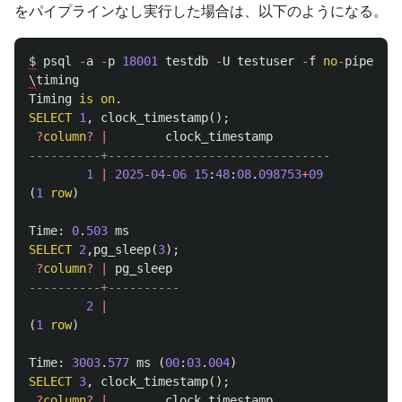
をパイプラインなし実行した場合は、以下のようになる。
$
psql
-
a
-
p
18001
testdb
-
U
testuser
-
f
no
-
pipeline
\
timing
Timing
is
on
.
SELECT
1
,
clock_timestamp
();
?
column
?
|
clock_timestamp
----------+-------------------------------
1
|
2025
-
04
-
06
15
:
48
:
08
.
098753
+
09
(
1
row
)
Time
:
0
.
503
ms
SELECT
2
,
pg_sleep
(
3
);
?
column
?
|
pg_sleep
----------+----------
2
|
(
1
row
)
Time
:
3003
.
577
ms
(
00
:
03
.
004
)
SELECT
3
,
clock_timestamp
();
?
column
?
|
clock_timestamp