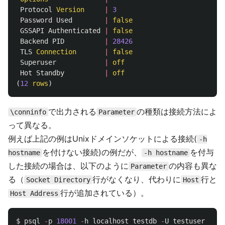
Protocol
Version
|
3
Password
Used
|
false
GSSAPI
Authenticated
|
false
Backend
PID
|
28426
TLS
Connection
|
false
Superuser
|
off
Hot
Standby
|
off
(
12
rows
)
で出力される
の種類は接続方法によ
\conninfo
Parameter
って異なる。
例えば上記の例はUnixドメインソケットによる接続(
-h
を付けない接続)の例だが、
を付与
hostname
-h hostname
した接続の場合は、以下のように
の内容も異な
Parameter
る（
行がなくなり、代わりに
行と
Socket Directory
Host
行が追加されている）。
Host Address
$
psql
-
p
18001
-
h
localhost
testdb
-
U
testuser