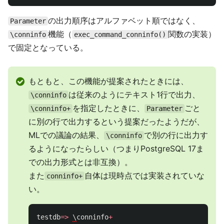
の出力順序はアルファベット順ではなく、
Parameter
機能（
関数の実装）
\conninfo
exec_command_conninfo()
で固定となっている。
もともと、この機能が提案されたときには、
は従来のようにテキスト1行で出力、
\conninfo
を指定したときに、
ごと
\conninfo+
Parameter
に別の行で出力するという提案だったようだが、
MLでの議論の結果、
で別の行に出力す
\conninfo
るようになったらしい（つまりPostgreSQL 17ま
での出力形式とは非互換）。
また
自体は現時点では実装されていな
conninfo+
い。
testdb
=>
\
conninfo
+