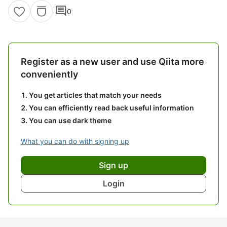
comment
0
Register as a new user and use Qiita more
conveniently
You get articles that match your needs
You can efficiently read back useful information
You can use dark theme
What you can do with signing up
Sign up
Login