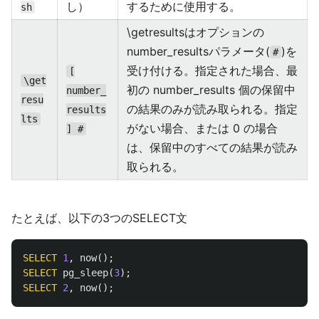
し）
するために使用する。
sh
\getresultsはオプションの
number_resultsパラメータ(
)を
#
受け付ける。指定された場合、最
[
\get
初の number_results 個の保留中
number_
resu
の結果のみが読み取られる。指定
results
lts
がない場合、または 0 の場合
] #
は、保留中のすべての結果が読み
取られる。
たとえば、以下の3つのSELECT文
SELECT
1
,
now
();
SELECT
pg_sleep
(
3
);
SELECT
2
,
now
();