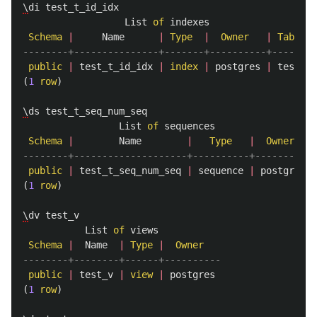
\
di
test_t_id_idx
List
of
indexes
Schema
|
Name
|
Type
|
Owner
|
Table
--------+---------------+-------+----------+--------
public
|
test_t_id_idx
|
index
|
postgres
|
test_t
(
1
row
)
\
ds
test_t_seq_num_seq
List
of
sequences
Schema
|
Name
|
Type
|
Owner
--------+--------------------+----------+----------
public
|
test_t_seq_num_seq
|
sequence
|
postgres
(
1
row
)
\
dv
test_v
List
of
views
Schema
|
Name
|
Type
|
Owner
--------+--------+------+----------
public
|
test_v
|
view
|
postgres
(
1
row
)