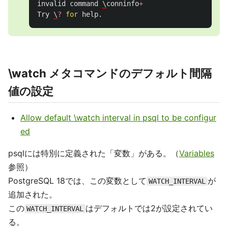
invalid
command
\
conninfo
+
Try
\
?
for
help
.
\watch メタコマンドのデフォルト間隔
値の設定
Allow default \watch interval in psql to be configur
ed
psqlには特別に定義された「変数」がある。（
Variables
参照）
PostgreSQL 18では、この変数として
が
WATCH_INTERVAL
追加された。
この
はデフォルトでは2が設定されてい
WATCH_INTERVAL
る。