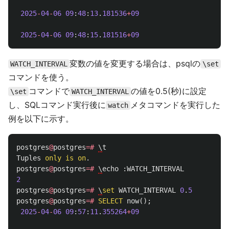
2025
-
04
-
06
09
:
48
:
13
.
181536
+
09
2025
-
04
-
06
09
:
48
:
15
.
181516
+
09
変数の値を変更する場合は、psqlの
WATCH_INTERVAL
\set
コマンドを使う。
コマンドで
の値を0.5(秒)に設定
\set
WATCH_INTERVAL
し、SQLコマンド実行後に
メタコマンドを実行した
watch
例を以下に示す。
postgres
@
postgres
=#
\
t
Tuples
only
is
on
.
postgres
@
postgres
=#
\
echo
:
WATCH_INTERVAL
2
postgres
@
postgres
=#
\
set
WATCH_INTERVAL
0
.
5
postgres
@
postgres
=#
SELECT
now
();
2025
-
04
-
06
09
:
57
:
11
.
355264
+
09