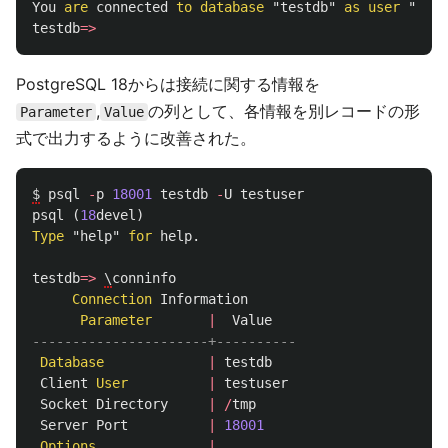
You
are
connected
to
database
"testdb"
as
user
"test
testdb
=>
PostgreSQL 18からは接続に関する情報を
,
の列として、各情報を別レコードの形
Parameter
Value
式で出力するように改善された。
$
psql
-
p
18001
testdb
-
U
testuser
psql
(
18
devel
)
Type
"help"
for
help
.
testdb
=>
\
conninfo
Connection
Information
Parameter
|
Value
----------------------+----------
Database
|
testdb
Client
User
|
testuser
Socket
Directory
|
/
tmp
Server
Port
|
18001
Options
|