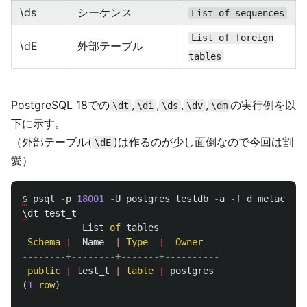
\ds
シーケンス
List of sequences
List of foreign
\dE
外部テーブル
tables
PostgreSQL 18での
,
,
,
,
の実行例を以
\dt
\di
\ds
\dv
\dm
下に示す。
（外部テーブル(
)は作るのが少し面倒なので今回は割
\dE
愛）
$
psql
-
p
18001
-
U
postgres
testdb
-
a
-
f
d_metacomma
\
dt
test_t
List
of
tables
Schema
|
Name
|
Type
|
Owner
--------+--------+-------+----------
public
|
test_t
|
table
|
postgres
(
1
row
)