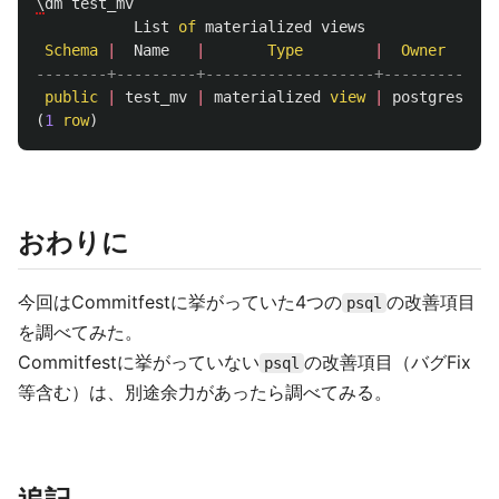
\
dm
test_mv
List
of
materialized
views
Schema
|
Name
|
Type
|
Owner
--------+---------+-------------------+----------
public
|
test_mv
|
materialized
view
|
postgres
(
1
row
)
おわりに
今回はCommitfestに挙がっていた4つの
の改善項目
psql
を調べてみた。
Commitfestに挙がっていない
の改善項目（バグFix
psql
等含む）は、別途余力があったら調べてみる。