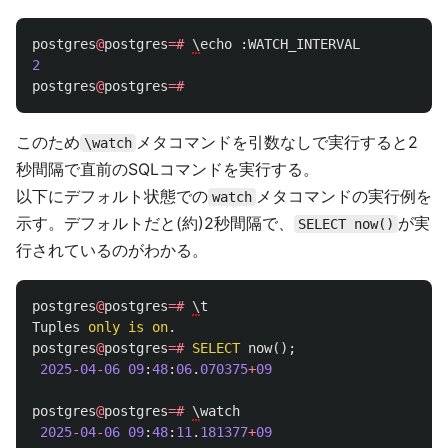
postgres
@
postgres
=#
\
echo
:
WATCH_INTERVAL
2
postgres
@
postgres
=#
このため
メタコマンドを引数なしで実行すると2
\watch
秒間隔で直前のSQLコマンドを実行する。
以下にデフォルト状態での
メタコマンドの実行例を
watch
示す。デフォルトだと(約)2秒間隔で、
が実
SELECT now()
行されているのがわかる。
postgres
@
postgres
=#
\
t
Tuples
only
is
on
.
postgres
@
postgres
=#
SELECT
now
();
2025
-
04
-
06
09
:
48
:
06
.
070375
+
09
postgres
@
postgres
=#
\
watch
2025
-
04
-
06
09
:
48
:
11
.
181377
+
09