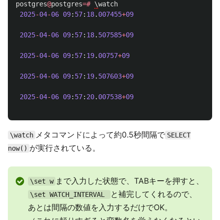
postgres
@
postgres
=#
\
watch
2025
-
04
-
06
09
:
57
:
18
.
007455
+
09
2025
-
04
-
06
09
:
57
:
18
.
507585
+
09
2025
-
04
-
06
09
:
57
:
19
.
00757
+
09
2025
-
04
-
06
09
:
57
:
19
.
507603
+
09
2025
-
04
-
06
09
:
57
:
20
.
007538
+
09
メタコマンドによって約0.5秒間隔で
\watch
SELECT
が実行されている。
now()
まで入力した状態で、TABキーを押すと、
\set w
と補完してくれるので、
\set WATCH_INTERVAL
あとは間隔の数値を入力するだけでOK。