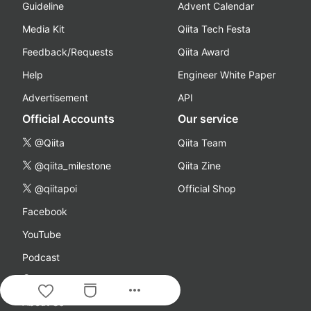
Guideline
Advent Calendar
Media Kit
Qiita Tech Festa
Feedback/Requests
Qiita Award
Help
Engineer White Paper
Advertisement
API
Official Accounts
Our service
@Qiita
Qiita Team
@qiita_milestone
Qiita Zine
@qiitapoi
Official Shop
Facebook
YouTube
Podcast
Company
more_horiz
About Us