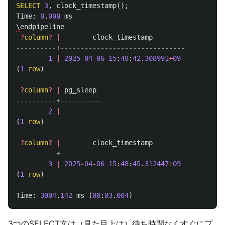
SELECT
3
,
clock_timestamp
();
Time
:
0
.
000
ms
\
endpipeline
?
column
?
|
clock_timestamp
----------+-------------------------------
1
|
2025
-
04
-
06
15
:
48
:
42
.
308991
+
09
(
1
row
)
?
column
?
|
pg_sleep
----------+----------
2
|
(
1
row
)
?
column
?
|
clock_timestamp
----------+-------------------------------
3
|
2025
-
04
-
06
15
:
48
:
45
.
312447
+
09
(
1
row
)
Time
:
3004
.
142
ms
(
00
:
03
.
004
)
3つのSELECT文は（見た目上は）待ち時間なくすぐにプ