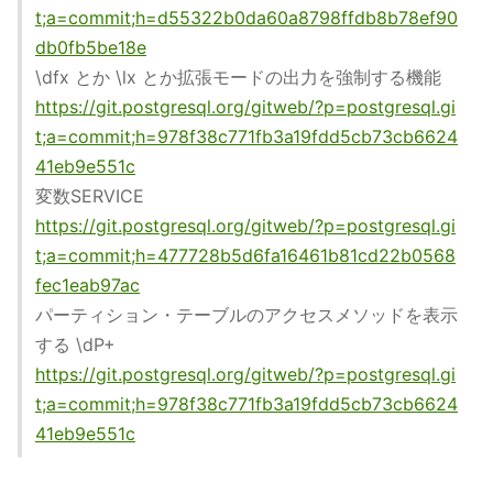
t;a=commit;h=d55322b0da60a8798ffdb8b78ef90
db0fb5be18e
\dfx とか \lx とか拡張モードの出力を強制する機能
https://git.postgresql.org/gitweb/?p=postgresql.gi
t;a=commit;h=978f38c771fb3a19fdd5cb73cb6624
41eb9e551c
変数SERVICE
https://git.postgresql.org/gitweb/?p=postgresql.gi
t;a=commit;h=477728b5d6fa16461b81cd22b0568
fec1eab97ac
パーティション・テーブルのアクセスメソッドを表示
する \dP+
https://git.postgresql.org/gitweb/?p=postgresql.gi
t;a=commit;h=978f38c771fb3a19fdd5cb73cb6624
41eb9e551c