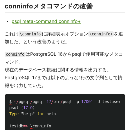
conninfoメタコマンドの改善
psql meta-command conninfo+
これは
に詳細表示オプション
を追
\conninfo
\conninfo+
加した、という改善のようだ。
はPostgreSQL 16からpsqlで使用可能なメタコ
conninfo
マンド。
現在のデータベース接続に関する情報を出力する。
PostgreSQL 17までは以下のような1行の文字列として情
報を出力していた。
$
~/
pgsql
/
pgsql
-
17
/
bin
/
psql
-
p
17001
-
U
testuser
tes
psql
(
17
.
0
)
Type
"help"
for
help
.
testdb
=>
\
conninfo