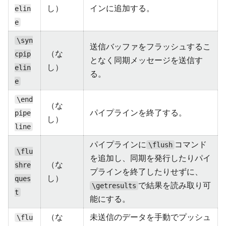
し）
インに追加する。
elin
e
\syn
送信バッファをフラッシュするこ
（な
cpip
となく同期メッセージを送信す
し）
elin
る。
e
\end
（な
パイプラインを終了する。
pipe
し）
line
パイプラインに
コマンド
\flush
\flu
を追加し、同期を発行したりパイ
（な
shre
プラインを終了したりせずに、
し）
ques
で結果を読み取り可
\getresults
t
能にする。
（な
未送信のデータを手動でプッシュ
\flu