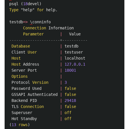
psql
(
18
devel
)
Type
"help"
for
help
.
testdb
=>
\
conninfo
Connection
Information
Parameter
|
Value
----------------------+-----------
Database
|
testdb
Client
User
|
testuser
Host
|
localhost
Host
Address
|
127
.
0
.
0
.
1
Server
Port
|
18001
Options
|
Protocol
Version
|
3
Password
Used
|
false
GSSAPI
Authenticated
|
false
Backend
PID
|
29418
TLS
Connection
|
false
Superuser
|
off
Hot
Standby
|
off
(
13
rows
)