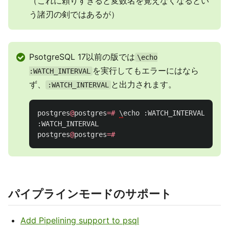
（これに頼りすぎると変数名を覚えなくなるとい
う諸刃の剣ではあるが）
PsotgreSQL 17以前の版では
\echo
を実行してもエラーにはなら
:WATCH_INTERVAL
ず、
と出力されます。
:WATCH_INTERVAL
postgres
@
postgres
=#
\
echo
:
WATCH_INTERVAL
:
WATCH_INTERVAL
postgres
@
postgres
=#
パイプラインモードのサポート
Add Pipelining support to psql