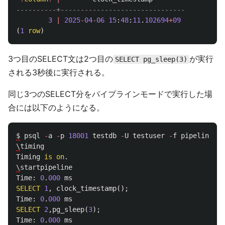
----------+-------------------------------
3
|
2025
-
04
-
06
15
:
48
:
11
.
102694
+
09
(
1
row
)
3つ目のSELECT文は2つ目の
が実行
SELECT pg_sleep(3)
される3秒後に実行される。
同じ3つのSELECT分をパイプラインモードで実行した場
合には以下のようになる。
$
psql
-
a
-
p
18001
testdb
-
U
testuser
-
f
pipeline
-
0
.
\
timing
Timing
is
on
.
\
startpipeline
Time
:
0
.
000
ms
SELECT
1
,
clock_timestamp
();
Time
:
0
.
000
ms
SELECT
2
,
pg_sleep
(
3
);
Time
:
0
.
000
ms