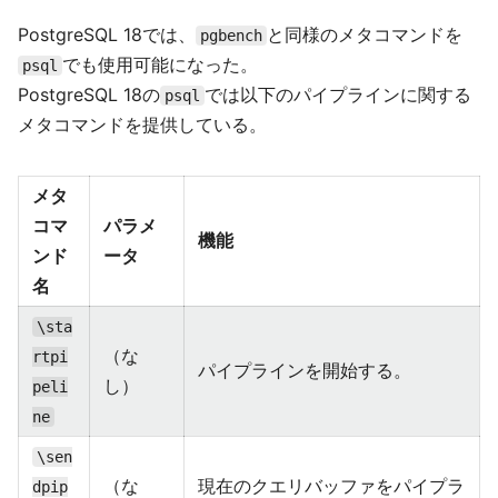
PostgreSQL 18では、
と同様のメタコマンドを
pgbench
でも使用可能になった。
psql
PostgreSQL 18の
では以下のパイプラインに関する
psql
メタコマンドを提供している。
メタ
コマ
パラメ
機能
ンド
ータ
名
\sta
（な
rtpi
パイプラインを開始する。
し）
peli
ne
\sen
（な
現在のクエリバッファをパイプラ
dpip