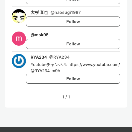
大杉 直也
@
naosugi1987
Follow
@
msk95
Follow
RYA234
@
RYA234
Youtubeチャンネル https://www.youtube.com/
@RYA234-m9h
Follow
1
/
1