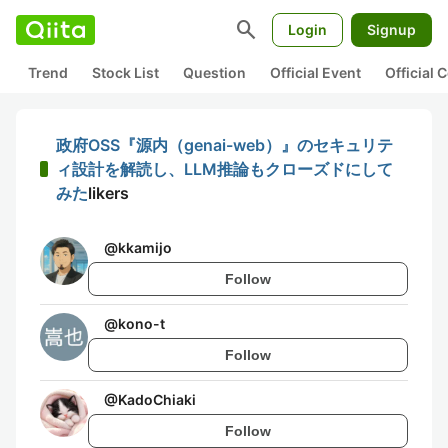
search
Login
Signup
Trend
Stock List
Question
Official Event
Official
政府OSS『源内（genai-web）』のセキュリテ
ィ設計を解読し、LLM推論もクローズドにして
みた
likers
@
kkamijo
Follow
@
kono-t
Follow
@
KadoChiaki
Follow