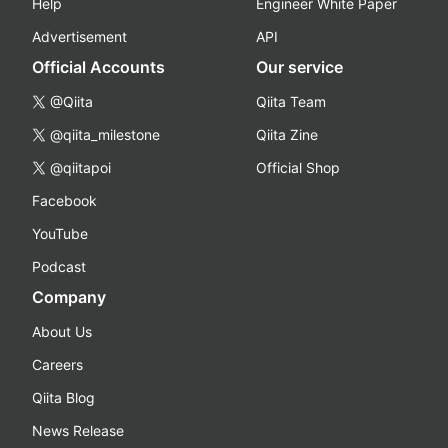
Help
Engineer White Paper
Advertisement
API
Official Accounts
Our service
@Qiita
Qiita Team
@qiita_milestone
Qiita Zine
@qiitapoi
Official Shop
Facebook
YouTube
Podcast
Company
About Us
Careers
Qiita Blog
News Release