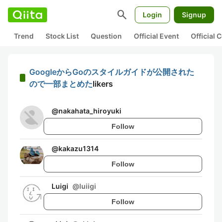
search
Login
Signup
Trend
Stock List
Question
Official Event
Official
GoogleからGoのスタイルガイドが公開された
ので一部まとめた
likers
@
nakahata_hiroyuki
Follow
@
kakazu1314
Follow
Luigi
@
luiigi
Follow