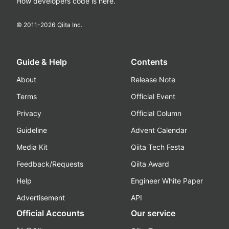
How developers code is here.
© 2011-
2026
Qiita Inc.
Guide & Help
Contents
About
Release Note
Terms
Official Event
Privacy
Official Column
Guideline
Advent Calendar
Media Kit
Qiita Tech Festa
Feedback/Requests
Qiita Award
Help
Engineer White Paper
Advertisement
API
Official Accounts
Our service