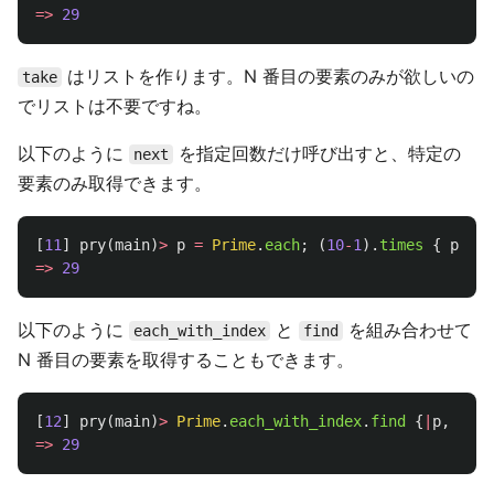
=>
29
はリストを作ります。N 番目の要素のみが欲しいの
take
でリストは不要ですね。
以下のように
を指定回数だけ呼び出すと、特定の
next
要素のみ取得できます。
[
11
]
pry
(
main
)
>
p
=
Prime
.
each
;
(
10
-
1
).
times
{
p
.
nex
=>
29
以下のように
と
を組み合わせて
each_with_index
find
N 番目の要素を取得することもできます。
[
12
]
pry
(
main
)
>
Prime
.
each_with_index
.
find
{
|
p
,
i
|
i
=>
29