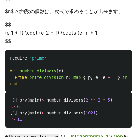
$n$ の約数の個数は、次式で求めることが出来ます。
$$
(e_1 + 1) \cdot (e_2 + 1) \cdots (e_m + 1)
$$
require
'prime'
def
number_divisors
(
n
)
Prime
.
prime_division
(
n
).
map
{
|
p
,
e
|
e
+
1
}.
inject
end
[
3
]
pry
(
main
)
>
number_divisors
(
2
**
2
*
5
)
=>
6
[
4
]
pry
(
main
)
>
number_divisors
(
1024
)
=>
11
※
は、
Integer#prime_division
を
Prime.prime_division