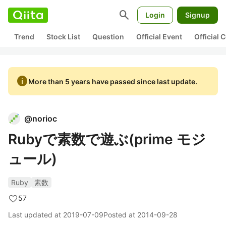
search
Login
Signup
Trend
Stock List
Question
Official Event
Official
info
More than 5 years have passed since last update.
@
norioc
Rubyで素数で遊ぶ(prime モジ
ュール)
Ruby
素数
57
Last updated at
2019-07-09
Posted at
2014-09-28