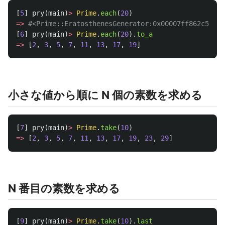
[
5
]
pry
(
main
)
>
Prime
.
each
(
20
)
=>
#<Prime::EratosthenesGenerator:0x00007ff862c50708
[
6
]
pry
(
main
)
>
Prime
.
each
(
20
).
to_a
=>
[
2
,
3
,
5
,
7
,
11
,
13
,
17
,
19
]
小さな値から順に N 個の素数を求める
[
7
]
pry
(
main
)
>
Prime
.
take
(
10
)
=>
[
2
,
3
,
5
,
7
,
11
,
13
,
17
,
19
,
23
,
29
]
N 番目の素数を求める
[
9
]
pry
(
main
)
>
Prime
.
take
(
10
).
last