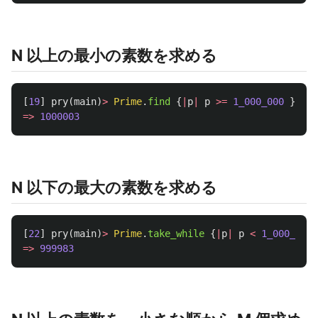
N 以上の最小の素数を求める
[
19
]
pry
(
main
)
>
Prime
.
find
{
|
p
|
p
>=
1_000_000
}
=>
1000003
N 以下の最大の素数を求める
[
22
]
pry
(
main
)
>
Prime
.
take_while
{
|
p
|
p
<
1_000_000
=>
999983