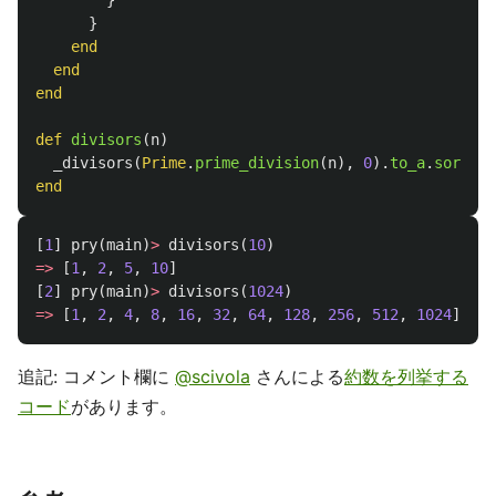
}
}
end
end
end
def
divisors
(
n
)
_divisors
(
Prime
.
prime_division
(
n
),
0
).
to_a
.
sort
end
[
1
]
pry
(
main
)
>
divisors
(
10
)
=>
[
1
,
2
,
5
,
10
]
[
2
]
pry
(
main
)
>
divisors
(
1024
)
=>
[
1
,
2
,
4
,
8
,
16
,
32
,
64
,
128
,
256
,
512
,
1024
]
追記: コメント欄に
@scivola
さんによる
約数を列挙する
コード
があります。