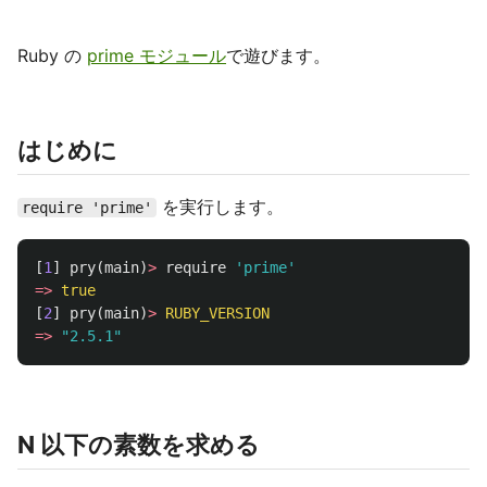
Ruby の
prime モジュール
で遊びます。
はじめに
を実行します。
require 'prime'
[
1
]
pry
(
main
)
>
require
'prime'
=>
true
[
2
]
pry
(
main
)
>
RUBY_VERSION
=>
"2.5.1"
N 以下の素数を求める