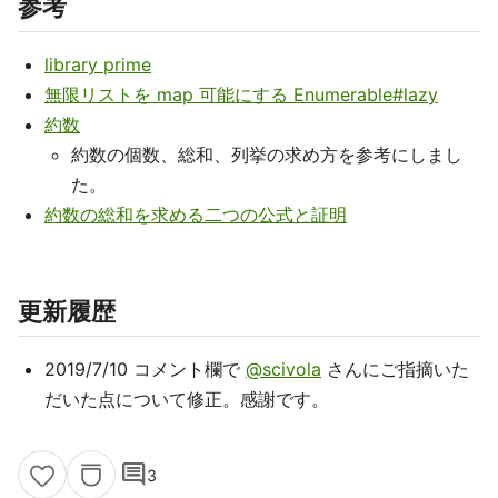
参考
library prime
無限リストを map 可能にする Enumerable#lazy
約数
約数の個数、総和、列挙の求め方を参考にしまし
た。
約数の総和を求める二つの公式と証明
更新履歴
2019/7/10 コメント欄で
@scivola
さんにご指摘いた
だいた点について修正。感謝です。
comment
3