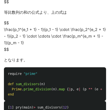
$$
等比数列の和の公式より、上の式は
$$
\frac{p_1^{e_1 + 1} - 1}{p_1 - 1} \cdot \frac{p_2^{e_2 + 1}
- 1}{p_2 - 1} \cdot \cdots \cdot \frac{p_m^{e_m + 1} -
1}{p_m - 1}
$$
となります。
require
"prime"
def
sum_divisors
(
n
)
Prime
.
prime_division
(
n
).
map
{
|
p
,
e
|
(
p
**
(
e
+
1
)
end
[
1
]
pry
(
main
)
>
sum_divisors
(
12
)