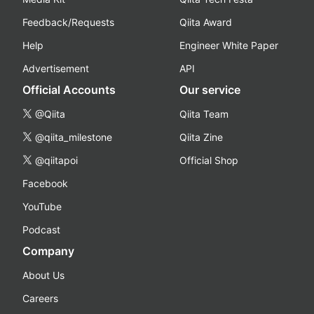
Feedback/Requests
Qiita Award
Help
Engineer White Paper
Advertisement
API
Official Accounts
Our service
@Qiita
Qiita Team
@qiita_milestone
Qiita Zine
@qiitapoi
Official Shop
Facebook
YouTube
Podcast
Company
About Us
Careers