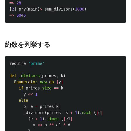
=>
28
[
2
]
pry
(
main
)
>
sum_divisors
(
1800
)
=>
6045
約数を列挙する
require
'prime'
def
_divisors
(
primes
,
k
)
Enumerator
.
new
do
|
y
|
if
primes
.
size
==
k
y
<<
1
else
p
,
e
=
primes
[
k
]
_divisors
(
primes
,
k
+
1
).
each
{
|
d
|
(
e
+
1
).
times
{
|
e1
|
y
<<
p
**
e1
*
d