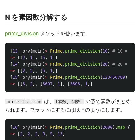
N を素因数分解する
prime_division
メソッドを使います。
[
13
]
pry
(
main
)
>
Prime
.
prime_division
(
10
)
# 10 = 2 * 
=>
[[
2
,
1
],
[
5
,
1
]]
[
14
]
pry
(
main
)
>
Prime
.
prime_division
(
20
)
# 20 = 2^2 
=>
[[
2
,
2
],
[
5
,
1
]]
[
15
]
pry
(
main
)
>
Prime
.
prime_division
(
123456789
)
=>
[[
3
,
2
],
[
3607
,
1
],
[
3803
,
1
]]
は、
の形で素数がまとめ
prime_division
[素数, 個数]
られます。フラットにするには以下のようにします。
[
16
]
pry
(
main
)
>
Prime
.
prime_division
(
2600
).
map
{
|
p
,
=>
[
2
,
2
,
2
,
5
,
5
,
13
]