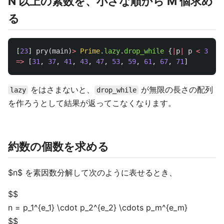
N 以上の素数を、小さな順から M 個求め
る
[
23
]
pry
(
main
)
>
Prime
.
lazy
.
drop_while
{
|
p
|
p
<
30
}.
=>
[
31
,
37
,
41
,
43
,
47
,
53
,
59
,
61
,
67
,
71
]
をはさまないと、
が無限の長さの配列
lazy
drop_while
を作ろうとして結果が返ってこなくなります。
約数の個数を求める
$n$ を素因数分解して次のように表せるとき、
$$
n = p_1^{e_1} \cdot p_2^{e_2} \cdots p_m^{e_m}
$$