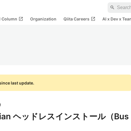
search
open_in_new
open_in_new
al Column
Organization
Qiita Careers
AI x Dev x Tea
ince last update.
)
aspbian ヘッドレスインストール（Bus