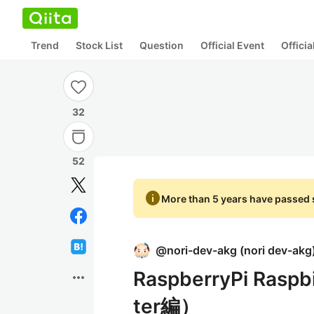
Trend
Stock List
Question
Official Event
Offici
32
52
info
More than 5 years have passed s
@
nori-dev-akg
(
nori dev-akg
RaspberryPi R
more_horiz
ter編）