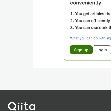
conveniently
You get articles t
You can efficiently
You can use dark 
What you can do with si
Sign up
Login