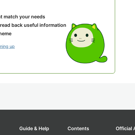
hat match your needs
 read back useful information
theme
gning up
Guide & Help
Contents
Official