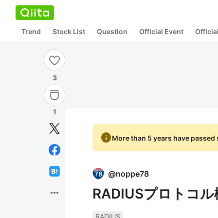
Trend
Stock List
Question
Official Event
Offici
3
1
info
More than 5 years have passed s
@
noppe78
RADIUSプロトコ
more_horiz
RADIUS