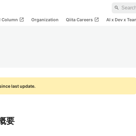
search
open_in_new
open_in_new
al Column
Organization
Qiita Careers
AI x Dev x Tea
ince last update.
ル概要